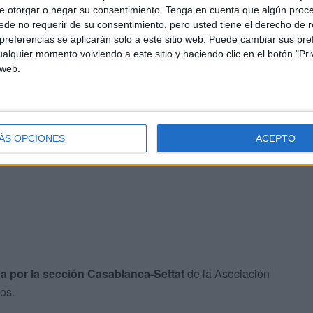
e otorgar o negar su consentimiento.
Tenga en cuenta que algún proc
en 2023
a raíz de una denuncia presentada por la
de no requerir de su consentimiento, pero usted tiene el derecho de r
referencias se aplicarán solo a este sitio web. Puede cambiar sus pref
os Fondos Públicos
ante las sospechas de
alquier momento volviendo a este sitio y haciendo clic en el botón "Pri
 Bensalé, una localidad situada en el centro de
 web.
tención en 2023. Ahora ha sido declarado
culpable de
 de fondos públicos, abuso de poder,
corrupción
y
ÁS OPCIONES
ACEPTO
 y oficiales.
a por la sección Casablanca-Settat
de la Asociación
os.