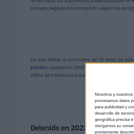
de rechazar los argumentos presentados por el e
proceso seguido por corrupción, según ha recogid
De esta forma, el exministro, de 72 años, ha si
público
, corrupción, falsificación y uso de docu
tráfico de influencias y soborno.
Nosotros y nuestro
procesamos datos per
para publicidad y co
desarrollo de servici
geográfica precisa e 
Detenido en 2023
otorgarnos su conse
previamente descrito