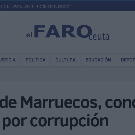
 Roja
COPE Ceuta
Portal del suscriptor
USTICIA
POLÍTICA
CULTURA
EDUCACIÓN
DEPO
 de Marruecos, co
 por corrupción