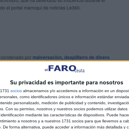
xministro, que ha defendido su inocencia durante el
o el portal marroquí de noticias Le360.
do condenado por
malversación, despilfarro de dinero
mentos administrativos falsificados, abuso de autoridad,
Su privacidad es importante para nosotros
s 1731
socios
almacenamos y/o accedemos a información en un disposit
sonales, como identificadores únicos e información estándar enviada 
ntenido personalizado, medición de publicidad y contenido, investigaci
os.
Con su permiso, nosotros y nuestros socios podemos utilizar datos 
identificación mediante las características de dispositivos. Puede hacer
ntimiento a nosotros y a nuestros 1731 socios para que llevemos a ca
. De forma alternativa, puede acceder a información más detallada y 