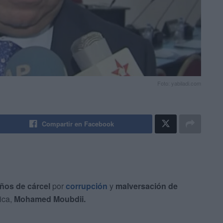
Foto: yabiladi.com
Compartir en Facebook
ños de cárcel
por
corrupción
y
malversación de
ica,
Mohamed
Moubdii.