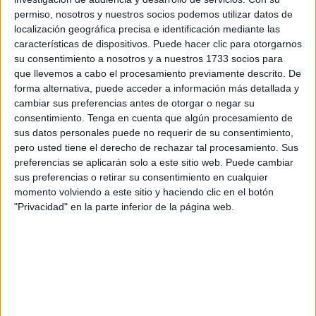
Según datos de la Consejería de Comercio, Turismo,
permiso, nosotros y nuestros socios podemos utilizar datos de
Empleo y Deporte, han pasado por este festival, que se
localización geográfica precisa e identificación mediante las
realiza en el recinto del
Parque Marítimo del
características de dispositivos. Puede hacer clic para otorgarnos
su consentimiento a nosotros y a nuestros 1733 socios para
Mediterráneo
, más de
3.500 personas
.
que llevemos a cabo el procesamiento previamente descrito. De
forma alternativa, puede acceder a información más detallada y
“Esto demuestra que esta iniciativa, que es la primera vez
cambiar sus preferencias antes de otorgar o negar su
que se realiza, está siendo un
éxito de participación
, con
consentimiento.
Tenga en cuenta que algún procesamiento de
una
gran acogida
por parte de los ciudadanos”, expone la
sus datos personales puede no requerir de su consentimiento,
Ciudad.
pero usted tiene el derecho de rechazar tal procesamiento. Sus
preferencias se aplicarán solo a este sitio web. Puede cambiar
Esta propuesta de ocio es
la segunda que ofrece el
sus preferencias o retirar su consentimiento en cualquier
momento volviendo a este sitio y haciendo clic en el botón
Parque Marítimo
fuera de la temporada de baño, ya que la
"Privacidad" en la parte inferior de la página web.
primera fue el October Fest, con el objetivo de mantener
vivo el recinto durante todo el año para mayor disfrute de
los ciudadanos, y siempre que las condiciones
meteorológicas lo permitan.
Ceuta no se queda atrás