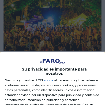
Imágenes cedidas
Su privacidad es importante para
nosotros
El
Foodtruck Festival
que se desarrolla en Ceuta desde
Nosotros y nuestros 1733
socios
almacenamos y/o accedemos
a información en un dispositivo, como cookies, y procesamos
el pasado jueves se erige en todo un éxito. Los datos
datos personales, como identificadores únicos e información
objetivos lo demuestran. Es una
experiencia que llega
estándar enviada por un dispositivo para publicidad y contenido
para quedarse
.
personalizado, medición de publicidad y contenido,
investigación de audiencia y desarrollo de servicios.
Con su