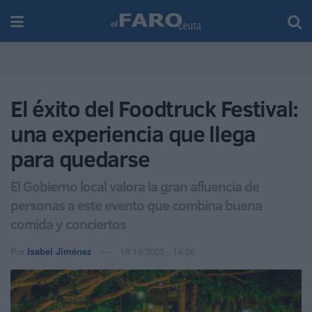
El éxito del Foodtruck Festival:
una experiencia que llega
para quedarse
El Gobierno local valora la gran afluencia de
personas a este evento que combina buena
comida y conciertos
Por
Isabel Jiménez
18/10/2025 - 14:26