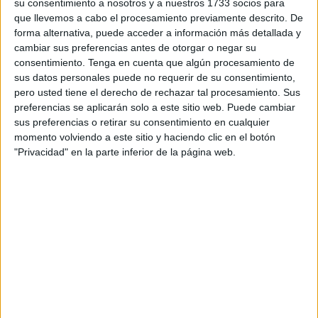
su consentimiento a nosotros y a nuestros 1733 socios para
El documento hace referencia específica a la obtención de
que llevemos a cabo el procesamiento previamente descrito. De
las titulaciones náuticas de recreo de capitán de yate,
forma alternativa, puede acceder a información más detallada y
cambiar sus preferencias antes de otorgar o negar su
patrón de yate, patrón de embarcaciones de recreo y
consentimiento.
Tenga en cuenta que algún procesamiento de
patrón para navegación básica, las cuales se regirán por
sus datos personales puede no requerir de su consentimiento,
sus respectivas bases.
pero usted tiene el derecho de rechazar tal procesamiento. Sus
preferencias se aplicarán solo a este sitio web. Puede cambiar
La fecha para la realización de los exámenes será el 23 de
sus preferencias o retirar su consentimiento en cualquier
noviembre de 2024 para las titulaciones para patrón para
momento volviendo a este sitio y haciendo clic en el botón
"Privacidad" en la parte inferior de la página web.
navegación básica, patrón de embarcaciones de recreo,
patrón de embarcaciones de recreo (Prueba
Complementaria de PNB) y patrón de yate.
En el BOCCE de este viernes también se ha dejado claro
que para la participación en la convocatoria existe un
periodo de presentación de solicitudes que comienza el 18
de septiembre de 2024 y finaliza el 2 de octubre de 2024,
con la aclaratoria de que será hasta las 22:00 horas en
caso de tramitar la solicitud en la sede electrónica de la