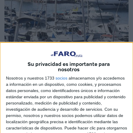
Imagen de archivo
Su privacidad es importante para
nosotros
Nosotros y nuestros 1733
socios
almacenamos y/o accedemos
a información en un dispositivo, como cookies, y procesamos
El Boletín Oficial de la Ciudad de Ceuta
(BOCCE)
de este
datos personales, como identificadores únicos e información
viernes 28 de junio ha publicado el decreto del consejero
estándar enviada por un dispositivo para publicidad y contenido
de Comercio, Turismo, Empleo y Deporte, Nicola Cecchi,
personalizado, medición de publicidad y contenido,
investigación de audiencia y desarrollo de servicios.
Con su
relativo a la segunda
convocatoria
de exámenes teóricos
permiso, nosotros y nuestros socios podemos utilizar datos de
para la
obtención de títulos
para el gobierno de
localización geográfica precisa e identificación mediante las
embarcaciones de recreo para noviembre de 2024.
características de dispositivos. Puede hacer clic para otorgarnos