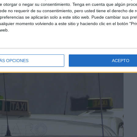
agota la vía administrativa, por lo que
los interesados
e otorgar o negar su consentimiento.
Tenga en cuenta que algún proc
posición ante la propia Consejería en el plazo de un
de no requerir de su consentimiento, pero usted tiene el derecho de r
o Contencioso-Administrativo de Ceuta dentro de los dos
referencias se aplicarán solo a este sitio web. Puede cambiar sus pref
alquier momento volviendo a este sitio y haciendo clic en el botón "Pri
s artículos 112, 123 y 124 de la Ley 39/2015, de 1 de
 web.
tencioso-Administrativa.
ÁS OPCIONES
ACEPTO