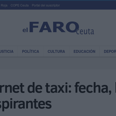
 Roja
COPE Ceuta
Portal del suscriptor
USTICIA
POLÍTICA
CULTURA
EDUCACIÓN
DEPO
et de taxi: fecha, l
spirantes