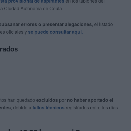
lista provisional de aspirantes
en los tablones del
e la Ciudad Autónoma de Ceuta.
 subsanar errores o presentar alegaciones
, el listado
es oficiales y
se puede consultar aquí.
trados
atos han quedado
excluidos
por
no haber aportado el
entes
, debido a
fallos técnicos
registrados entre los días