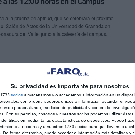
e a las 12:00 horas en el Campus
se a la prueba de aptitud, que se celebrará el próximo
n el Salón de Actos de la Universidad de Granada en
rtadura del Valle, junto a la cafetería del campus.
Su privacidad es importante para nosotros
s 1733
socios
almacenamos y/o accedemos a información en un disposit
sonales, como identificadores únicos e información estándar enviada 
n
documento oficial que acredite su identidad
y
un
ntenido personalizado, medición de publicidad y contenido, investigaci
jetivo es evaluar los conocimientos teóricos y prácticos
os.
Con su permiso, nosotros y nuestros socios podemos utilizar datos 
sporte urbano en autotaxi dentro del territorio ceutí.
identificación mediante las características de dispositivos. Puede hacer
ntimiento a nosotros y a nuestros 1733 socios para que llevemos a ca
. De forma alternativa, puede acceder a información más detallada y 