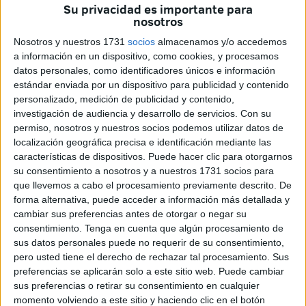
es la posible respuesta de los aliados en caso de un
Su privacidad es importante para
conflicto que afecte a las ciudades autónomas.
nosotros
Nosotros y nuestros 1731
socios
almacenamos y/o accedemos
En una de las preguntas se hace referencia al hipotético
a información en un dispositivo, como cookies, y procesamos
caso de una
agresión a Ceuta y Melilla
. Frente a esta
datos personales, como identificadores únicos e información
cuestión, el ex jefe del Estado Mayor considera
estándar enviada por un dispositivo para publicidad y contenido
“
complicado
” que se aplique el Artículo 5 de la OTAN, que
personalizado, medición de publicidad y contenido,
investigación de audiencia y desarrollo de servicios.
Con su
establece la defensa colectiva en caso de ataque.
permiso, nosotros y nuestros socios podemos utilizar datos de
“
Podríamos invocarlo, pero que nos respondieran
localización geográfica precisa e identificación mediante las
afirmativamente yo particularmente tengo mis dudas
”,
características de dispositivos. Puede hacer clic para otorgarnos
advierte.
su consentimiento a nosotros y a nuestros 1731 socios para
que llevemos a cabo el procesamiento previamente descrito. De
En este sentido, lamenta que no se haya avanzado lo
forma alternativa, puede acceder a información más detallada y
cambiar sus preferencias antes de otorgar o negar su
suficiente en la integración de Ceuta y Melilla dentro de los
consentimiento.
Tenga en cuenta que algún procesamiento de
mecanismos de protección internacional. “
Hemos perdido
sus datos personales puede no requerir de su consentimiento,
varias oportunidades de meter a Ceuta y Melilla dentro
pero usted tiene el derecho de rechazar tal procesamiento. Sus
del Tratado de Washington
”, señala.
preferencias se aplicarán solo a este sitio web. Puede cambiar
sus preferencias o retirar su consentimiento en cualquier
momento volviendo a este sitio y haciendo clic en el botón