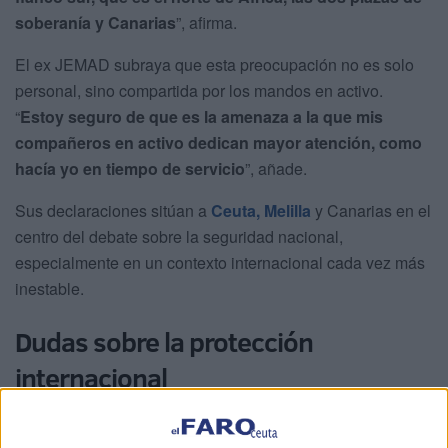
soberanía y Canarias
”, afirma.
El ex JEMAD subraya que esta preocupación no es solo
personal, sino compartida por los mandos en activo.
“
Estoy seguro de que es la amenaza a la que mis
compañeros en activo dedican mayor atención, como
hacía yo en tiempo de servicio
”, añade.
Sus declaraciones sitúan a
Ceuta, Melilla
y Canarias en el
centro del debate sobre la seguridad nacional,
especialmente en un contexto internacional cada vez más
inestable.
Dudas sobre la protección
internacional
Uno de los aspectos más delicados que plantea Alejandre