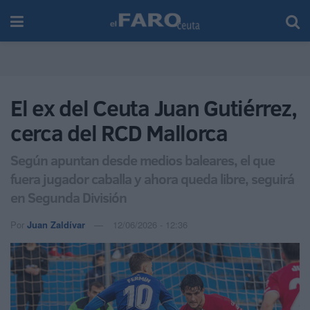
El ex del Ceuta Juan Gutiérrez,
cerca del RCD Mallorca
Según apuntan desde medios baleares, el que
fuera jugador caballa y ahora queda libre, seguirá
en Segunda División
Por
Juan Zaldívar
12/06/2026 - 12:36