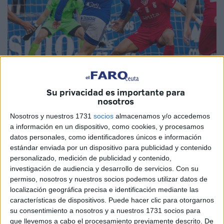
Su privacidad es importante para
nosotros
Imagen de archivo
Nosotros y nuestros 1731
socios
almacenamos y/o accedemos
a información en un dispositivo, como cookies, y procesamos
datos personales, como identificadores únicos e información
estándar enviada por un dispositivo para publicidad y contenido
En la liga de la
Agrupación Deportiva Ceuta
, empieza a
personalizado, medición de publicidad y contenido,
moverse el mercado. Empieza el trajín de contratos,
investigación de audiencia y desarrollo de servicios.
Con su
ofrecimientos, dudas, aciertos y fallos dentro del mercado.
permiso, nosotros y nuestros socios podemos utilizar datos de
localización geográfica precisa e identificación mediante las
Antes de pegue el pistoletazo de salida el mercado de
características de dispositivos. Puede hacer clic para otorgarnos
manera oficial el 1 de julio, empieza a haber charlas largas
su consentimiento a nosotros y a nuestros 1731 socios para
con los que acaban contrato:
los agentes libres
.
que llevemos a cabo el procesamiento previamente descrito. De