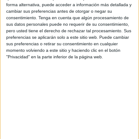
forma alternativa, puede acceder a información más detallada y
Aquí entran a colación varios nombres, uno de ellos un
ex
cambiar sus preferencias antes de otorgar o negar su
de la AD Ceuta
que ya está más que curtido en la
consentimiento.
Tenga en cuenta que algún procesamiento de
categoría de plata: Juan Gutiérrez.
El zaguero cántabro
sus datos personales puede no requerir de su consentimiento,
pero usted tiene el derecho de rechazar tal procesamiento. Sus
acaba contrato con el CD Mirandés
. Club con el que ha
preferencias se aplicarán solo a este sitio web. Puede cambiar
descendido, y es uno de los defensas más cotizados de la
sus preferencias o retirar su consentimiento en cualquier
categoría.
momento volviendo a este sitio y haciendo clic en el botón
"Privacidad" en la parte inferior de la página web.
Según informa
Última Hora Mallorca
, el central del
conjunto jabato tiene cerca la opción del
RCD Mallorca
. El
equipo bermellón, recién descendido de la máxima
categoría, querría al ex del Ceuta y estaría en
conversaciones avanzadas para hacerse con sus
servicios.
Gran temporada, pese al descenso
Gutiérrez ha sido una pieza clave en el
Mirandés
,