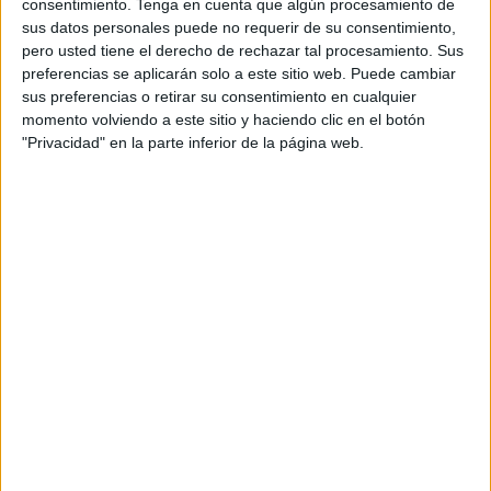
consentimiento.
Tenga en cuenta que algún procesamiento de
sus datos personales puede no requerir de su consentimiento,
Contexto político y social
pero usted tiene el derecho de rechazar tal procesamiento. Sus
preferencias se aplicarán solo a este sitio web. Puede cambiar
sus preferencias o retirar su consentimiento en cualquier
La resolución llega en un momento de gran tensión
momento volviendo a este sitio y haciendo clic en el botón
internacional y de fuerte presión política en España. La
"Privacidad" en la parte inferior de la página web.
cancelación de la última etapa de la
Vuelta Ciclista a
España
en Madrid por manifestaciones pro-palestinas
puso de nuevo el foco en el conflicto.
El ministro de Cultura,
Ernest Urtasun
, fue tajante: “
Si no
logramos expulsar a Israel de Eurovisión, España no
debe participar
”. También se mostró crítico el ministro de
Transformación Digital y Función Pública, Óscar López,
quien advirtió: “
No hay las condiciones para que Israel
participe con normalidad en eventos como Eurovisión
mientras continúe la ofensiva bélica en Gaza.
Tarde o
temprano, y desde luego para la próxima edición, algo