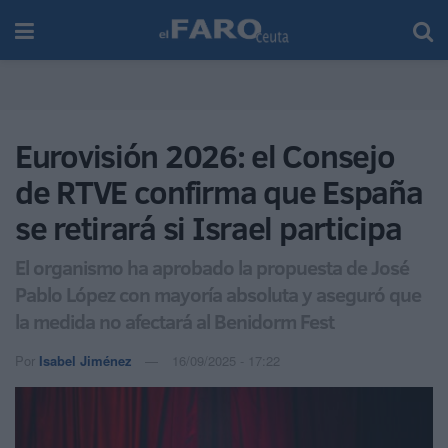
Eurovisión 2026: el Consejo
de RTVE confirma que España
se retirará si Israel participa
El organismo ha aprobado la propuesta de José
Pablo López con mayoría absoluta y aseguró que
la medida no afectará al Benidorm Fest
Por
Isabel Jiménez
16/09/2025 - 17:22