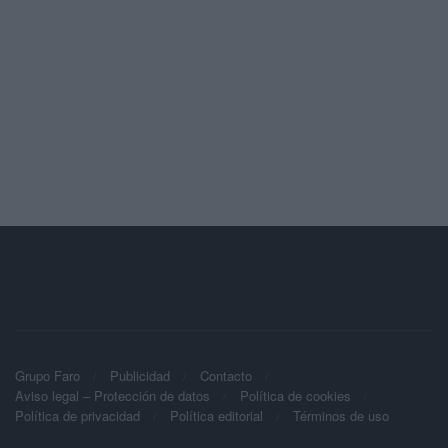
Grupo Faro
Publicidad
Contacto
Aviso legal – Protección de datos
Política de cookies
Política de privacidad
Política editorial
Términos de uso