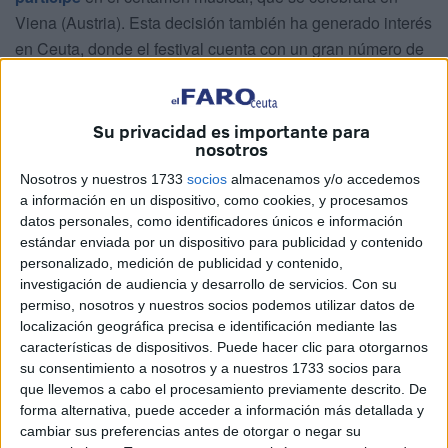
Viena (Austria). Esta decisión también ha generado interés
en Ceuta, donde el festival cuenta con un gran número de
seguidores.
La votación, que se resolvió con
10 votos a favor, cuatro
Su privacidad es importante para
en contra y una abstención
, convierte a España en el
nosotros
quinto país que condiciona su presencia en el concurso a
Nosotros y nuestros 1733
socios
almacenamos y/o accedemos
la exclusión de Israel, después de Países Bajos,
a información en un dispositivo, como cookies, y procesamos
Eslovenia, Islandia e Irlanda. Sin embargo, es el primero
datos personales, como identificadores únicos e información
estándar enviada por un dispositivo para publicidad y contenido
del grupo conocido como el
“Big Five”
—los cinco países
personalizado, medición de publicidad y contenido,
que más aportan económicamente a la Unión Europea de
investigación de audiencia y desarrollo de servicios.
Con su
Radiodifusión (UER)— en tomar esta medida.
permiso, nosotros y nuestros socios podemos utilizar datos de
localización geográfica precisa e identificación mediante las
RTVE subrayó en un comunicado que la decisión del
características de dispositivos. Puede hacer clic para otorgarnos
Consejo “
no altera los planes
” respecto al
Benidorm
su consentimiento a nosotros y a nuestros 1733 socios para
que llevemos a cabo el procesamiento previamente descrito. De
Fest
, la preselección española para Eurovisión: “
Un
forma alternativa, puede acceder a información más detallada y
festival con identidad propia, totalmente consolidado y
cambiar sus preferencias antes de otorgar o negar su
que el próximo año celebra su quinta edición
”.