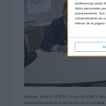
preferencias antes d
datos personales pue
procesamiento. Sus p
consentimiento en cu
inferior de la página
M
Además, tanto el CIFP Nº1 como el COMCE design
estudiantes durante su formación en la empresa