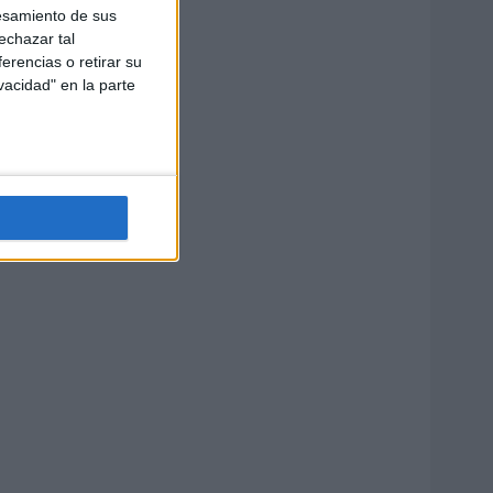
esamiento de sus
echazar tal
erencias o retirar su
vacidad" en la parte