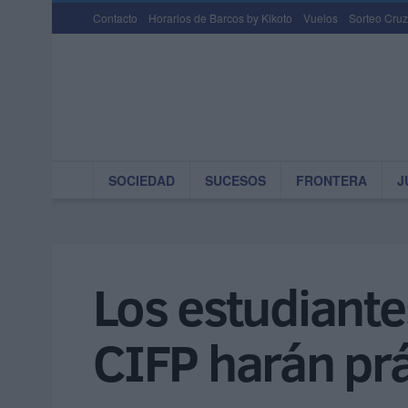
Contacto
Horarios de Barcos by Kikoto
Vuelos
Sorteo Cruz
SOCIEDAD
SUCESOS
FRONTERA
J
Los estudiante
CIFP harán prá