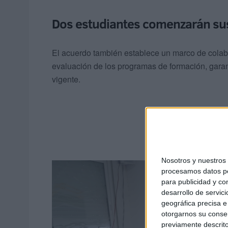
Dos estudiantes comenzarán sus
El acuerdo también establece un marco de colabo
evaluación de los programas de formación, garan
vigente.
Nosotros y nuestro
procesamos datos per
para publicidad y co
desarrollo de servici
geográfica precisa e 
otorgarnos su conse
previamente descrito