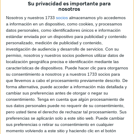
Su privacidad es importante para
19.30 horas, para presentar su nuevo libro ‘A través del
nosotros
Estrecho
’, un recorrido por la
historia
de esta zona, la
Nosotros y nuestros 1733
socios
almacenamos y/o accedemos
cual ha sido partícipe y protagonista de muchos hitos.
a información en un dispositivo, como cookies, y procesamos
Pero, horas antes, conversa con El Faro al respecto.
datos personales, como identificadores únicos e información
estándar enviada por un dispositivo para publicidad y contenido
–¿Qué intencionalidad tuvo a la hora de escribir ‘A
personalizado, medición de publicidad y contenido,
investigación de audiencia y desarrollo de servicios.
Con su
través del Estrecho’?
permiso, nosotros y nuestros socios podemos utilizar datos de
localización geográfica precisa e identificación mediante las
–Este es un libro que pretende realizar un estudio, una
características de dispositivos. Puede hacer clic para otorgarnos
especie de valoración de lo que es el Estrecho de
su consentimiento a nosotros y a nuestros 1733 socios para
Gibraltar, uno de los lugares más complejos y singulares
que llevemos a cabo el procesamiento previamente descrito. De
del mundo.
forma alternativa, puede acceder a información más detallada y
cambiar sus preferencias antes de otorgar o negar su
–¿Qué se encontrará el lector?
consentimiento.
Tenga en cuenta que algún procesamiento de
sus datos personales puede no requerir de su consentimiento,
–Advierto de que este es un
libro
difícil porque es
pero usted tiene el derecho de rechazar tal procesamiento. Sus
preferencias se aplicarán solo a este sitio web. Puede cambiar
heterogéneo en la medida de que por un lado el lector se
sus preferencias o retirar su consentimiento en cualquier
encontrará un periplo a través de la historia del Estrecho.
momento volviendo a este sitio y haciendo clic en el botón