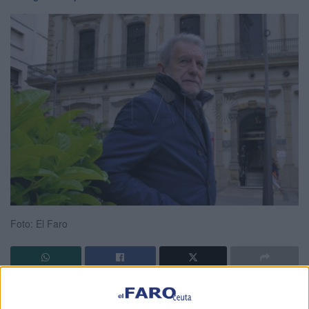
Foto: El Faro
Adolfo Hernández Lafuente (Ceuta, 1946) viene esta tarde
a la
Biblioteca
Pública del Estado ‘Adolfo Suárez’, a las