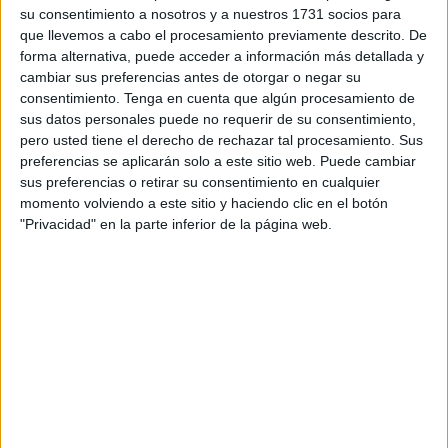
curva hacia el espacio y, entre ambos territorios, poco
su consentimiento a nosotros y a nuestros 1731 socios para
definida aunque presente, el Estrecho de Gibraltar, la
que llevemos a cabo el procesamiento previamente descrito. De
forma alternativa, puede acceder a información más detallada y
unión de dos continentes separados por una de las
cambiar sus preferencias antes de otorgar o negar su
principales rutas marítimas del mundo y
donde se
consentimiento.
Tenga en cuenta que algún procesamiento de
encuentra Ceuta
.
sus datos personales puede no requerir de su consentimiento,
pero usted tiene el derecho de rechazar tal procesamiento. Sus
preferencias se aplicarán solo a este sitio web. Puede cambiar
sus preferencias o retirar su consentimiento en cualquier
momento volviendo a este sitio y haciendo clic en el botón
"Privacidad" en la parte inferior de la página web.
Foto: NASA