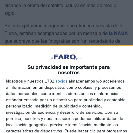
alcance la órbita del satélite natural en más de medio
siglo.
En estas primeras imágenes, que ofrecen una vista de la
Tierra, estaban acompañadas por un mensaje de
la NASA
que subraya que las fotografías son "un recordatorio de
que, sin importar cuán lejos lleguemos, seguimos siendo
un solo mundo: observando, manteniendo la esperanza y
aspirando a llegar más alto".
Su privacidad es importante para
nosotros
En una de las fotografías se observa el planeta completo
Nosotros y nuestros 1731
socios
almacenamos y/o accedemos
con el azul del océano predominante, remolinos de nubes
a información en un dispositivo, como cookies, y procesamos
blancas y una
gran masa terrestre de color marrón que
datos personales, como identificadores únicos e información
corresponde a África
, una imagen que evoca una
estándar enviada por un dispositivo para publicidad y contenido
personalizado, medición de publicidad y contenido,
captada por la misión Apolo 17 hace más de medio siglo.
investigación de audiencia y desarrollo de servicios.
Con su
permiso, nosotros y nuestros socios podemos utilizar datos de
Colindante
con la masa continental se puede observar
la
localización geográfica precisa e identificación mediante las
Península Ibérica
, visible en el punto en que el planeta se
características de dispositivos. Puede hacer clic para otorgarnos