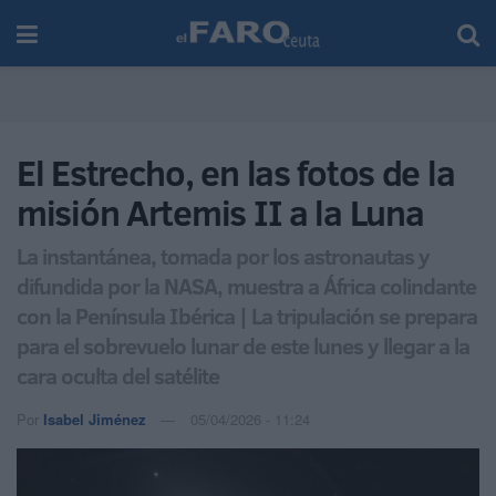
El Estrecho, en las fotos de la
misión Artemis II a la Luna
La instantánea, tomada por los astronautas y
difundida por la NASA, muestra a África colindante
con la Península Ibérica | La tripulación se prepara
para el sobrevuelo lunar de este lunes y llegar a la
cara oculta del satélite
Por
Isabel Jiménez
05/04/2026 - 11:24