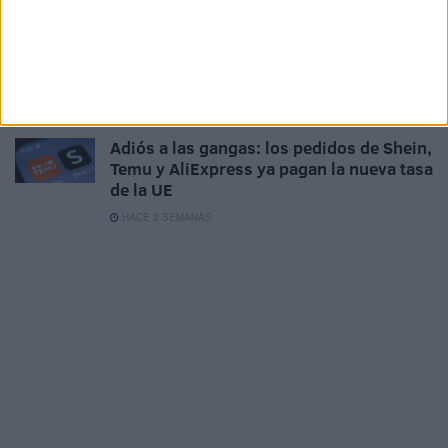
La nueva estafa que desvía la nómina y el
finiquito con un simple correo
electrónico
HACE 2 SEMANAS
Adiós a las gangas: los pedidos de Shein,
Temu y AliExpress ya pagan la nueva tasa
de la UE
HACE 2 SEMANAS