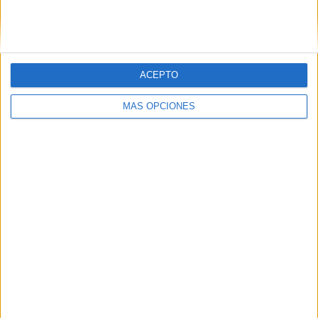
ACEPTO
MÁS OPCIONES
Tags:
Castrense
Comandancia General de Ceuta
Gobierno de Ceuta
Historia
Premios
Related
Posts
Los empleados públicos piden actualizar
la indemnización por residencia en Ceuta
HACE 18 HORAS