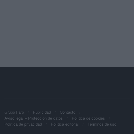
Grupo Faro
Publicidad
Contacto
Aviso legal – Protección de datos
Política de cookies
Política de privacidad
Política editorial
Términos de uso