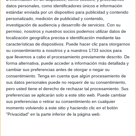
Autónoma
por “su labor continua y desinteresada de
datos personales, como identificadores únicos e información
apoyo a la historia y cultura militar y su colaboración
estándar enviada por un dispositivo para publicidad y contenido
permanente con el organismo”.
personalizado, medición de publicidad y contenido,
investigación de audiencia y desarrollo de servicios.
Con su
Una vez finalizada la ponencia realizada por el director del
permiso, nosotros y nuestros socios podemos utilizar datos de
Instituto de
Historia
y Cultura Militar del Ejército,
general
localización geográfica precisa e identificación mediante las
características de dispositivos. Puede hacer clic para otorgarnos
de División Antonio Ruiz Benítez
, en el Salón de Actos
su consentimiento a nosotros y a nuestros 1733 socios para
del Palacio Autonómico, los asistentes han acudido al
que llevemos a cabo el procesamiento previamente descrito. De
Salón del Trono para proceder a la entrega de este
forma alternativa, puede acceder a información más detallada y
galardón.
cambiar sus preferencias antes de otorgar o negar su
consentimiento.
Tenga en cuenta que algún procesamiento de
De esta manera, el presidente de la Ciudad, Juan Vivas,
sus datos personales puede no requerir de su consentimiento,
pero usted tiene el derecho de rechazar tal procesamiento. Sus
ha recogido el premio de la mano de Antonio Ruíz Benítez,
preferencias se aplicarán solo a este sitio web. Puede cambiar
así como el certificado acreditativo por parte del
sus preferencias o retirar su consentimiento en cualquier
comandante general
de Ceuta, Marcos Llago Navarro.
momento volviendo a este sitio y haciendo clic en el botón
"Privacidad" en la parte inferior de la página web.
El primero en tomar la palabra ha sido Vivas que, aparte
de agradecer el galardón entregado por parte de este
organismo, ha destacado la importancia que tiene el