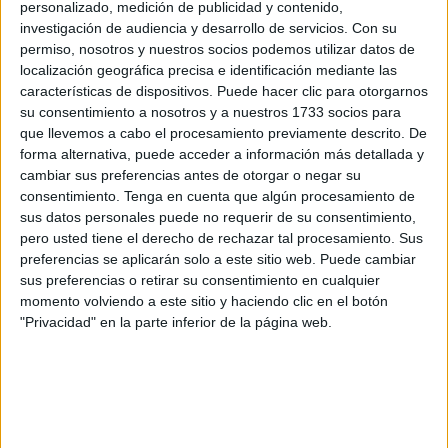
Jerusalén no puede ni siquiera visitar. ¿Yo tengo derecho
personalizado, medición de publicidad y contenido,
a regresar después de dos mil años, pero Hanna que
investigación de audiencia y desarrollo de servicios.
Con su
permiso, nosotros y nuestros socios podemos utilizar datos de
nació ahí, no puede volver después de 70?
localización geográfica precisa e identificación mediante las
características de dispositivos. Puede hacer clic para otorgarnos
Toda la población esta miserablemente hacinada en lo
su consentimiento a nosotros y a nuestros 1733 socios para
que es conocido como “la prisión al aire libre más grande
que llevemos a cabo el procesamiento previamente descrito. De
del mundo” y eso es lo que es.
forma alternativa, puede acceder a información más detallada y
cambiar sus preferencias antes de otorgar o negar su
No tienen que apoyar a Hamas para apoyar los derechos
consentimiento.
Tenga en cuenta que algún procesamiento de
de los palestinos. Piensa en lo peor que Hamas ha hecho
sus datos personales puede no requerir de su consentimiento,
pero usted tiene el derecho de rechazar tal procesamiento. Sus
y multiplícalo por mil, y ni así se asemeja la represión y la
preferencias se aplicarán solo a este sitio web. Puede cambiar
masacre ejercida por el estado de Israel.
sus preferencias o retirar su consentimiento en cualquier
momento volviendo a este sitio y haciendo clic en el botón
Si ves la prensa occidental, cuando civiles Myanmar o en
"Privacidad" en la parte inferior de la página web.
Hong Kong, protestan en contra de la represión, son
héroes. Cuando niños en palestina tiran piedras a
soldados israelíes, son considerados terroristas.
Israel comete crímenes impunemente con mucha menos