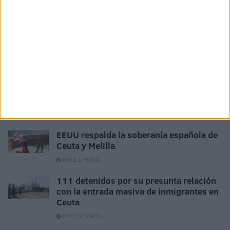
HACE 1 HORA
IU pide que el CNI explique qué informes
pudo elaborar para advertir de la
avalancha a Ceuta
HACE 2 HORAS
Carta abierta desde Ceuta: recuperar la
confianza antes de que sea demasiado
tarde
HACE 2 HORAS
EEUU respalda la soberanía española de
Ceuta y Melilla
HACE 2 HORAS
111 detenidos por su presunta relación
con la entrada masiva de inmigrantes en
Ceuta
HACE 3 HORAS