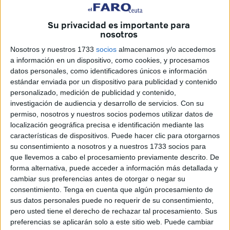
coronavirus.
Su privacidad es importante para
Los instrumentos legales que existen para hacer frente a la
nosotros
pandemia son "suficientes", de acuerdo con el jefe del
Nosotros y nuestros 1733
socios
almacenamos y/o accedemos
Ejecutivo, que ha incidido en que las comunidades tienen
a información en un dispositivo, como cookies, y procesamos
a su disposición la herramienta legal del estado de alarma,
datos personales, como identificadores únicos e información
"útil y necesaria" en casos de extrema gravedad como la
estándar enviada por un dispositivo para publicidad y contenido
personalizado, medición de publicidad y contenido,
pandemia y la posibilidad de pedir su declaración.
investigación de audiencia y desarrollo de servicios.
Con su
permiso, nosotros y nuestros socios podemos utilizar datos de
En caso de que lo hiciesen, los presidentes autonómicos
localización geográfica precisa e identificación mediante las
correspondientes serían los que tendrían que comparecer
características de dispositivos. Puede hacer clic para otorgarnos
ante el Congreso para dar cuenta de la situación y,
su consentimiento a nosotros y a nuestros 1733 socios para
eventualmente, solicitar prórrogas.
que llevemos a cabo el procesamiento previamente descrito. De
forma alternativa, puede acceder a información más detallada y
Sánchez ha aclarado, no obstante, que "hablar de estado
cambiar sus preferencias antes de otorgar o negar su
consentimiento.
Tenga en cuenta que algún procesamiento de
de alarma no es hablar de confinamiento" y ha añadido
sus datos personales puede no requerir de su consentimiento,
que hay distintos estados de alarma, tal y como se puso de
pero usted tiene el derecho de rechazar tal procesamiento. Sus
manifiesto durante las distintas fases de la desescalada.
preferencias se aplicarán solo a este sitio web. Puede cambiar