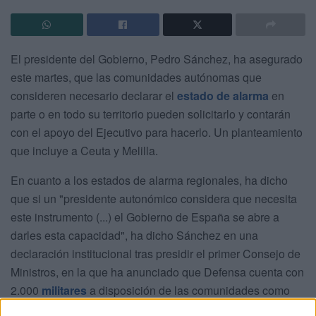
El presidente del Gobierno, Pedro Sánchez, ha asegurado
este martes, que las comunidades autónomas que
consideren necesario declarar el
estado de alarma
en
parte o en todo su territorio pueden solicitarlo y contarán
con el apoyo del Ejecutivo para hacerlo. Un planteamiento
que incluye a Ceuta y Melilla.
En cuanto a los estados de alarma regionales, ha dicho
que si un "presidente autonómico considera que necesita
este instrumento (...) el Gobierno de España se abre a
darles esta capacidad", ha dicho Sánchez en una
declaración institucional tras presidir el primer Consejo de
Ministros, en la que ha anunciado que Defensa cuenta con
2.000
militares
a disposición de las comunidades como
"rastreadores" para colaborar a frenar la pandemia del