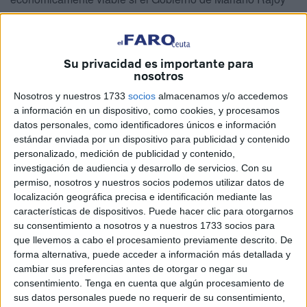
acepta exigírselo. Así lo concluyen los dos informes
solicitados por el Ejecutivo de Vivas al bufete de abogados
‘Gómez Acebo & Pombo’ y a ‘RBB Economics Spain’.
Su privacidad es importante para
Dichos precios máximos serían de 15 euros por trayecto
nosotros
para pasajeros y de 20 para vehículos, con tasas incluidas
Nosotros y nuestros 1733
socios
almacenamos y/o accedemos
pero sin computar la bonificación del 50% para residentes.
a información en un dispositivo, como cookies, y procesamos
datos personales, como identificadores únicos e información
Los dictámenes recibidos interpretan que el
estándar enviada por un dispositivo para publicidad y contenido
“anormalmente bajo” nivel de ocupación de los barcos que
personalizado, medición de publicidad y contenido,
investigación de audiencia y desarrollo de servicios.
Con su
unen Ceuta con Algeciras, de entre un 20% y un 22% en el
permiso, nosotros y nuestros socios podemos utilizar datos de
caso del pasaje y de entre un 16% y un 30% en el de los
localización geográfica precisa e identificación mediante las
vehículos, responden a “la decisión de las navieras de
características de dispositivos. Puede hacer clic para otorgarnos
conservar horarios y derechos de pasaje” y no lastran su
su consentimiento a nosotros y a nuestros 1733 socios para
cuenta de resultados, pues obtienen “beneficios
que llevemos a cabo el procesamiento previamente descrito. De
forma alternativa, puede acceder a información más detallada y
extraordinarios” en la línea marítima, “muy superiores” a un
cambiar sus preferencias antes de otorgar o negar su
beneficio empresarial teórico del 8,5%.
consentimiento.
Tenga en cuenta que algún procesamiento de
sus datos personales puede no requerir de su consentimiento,
Es más, remarcan que los precios actuales “son