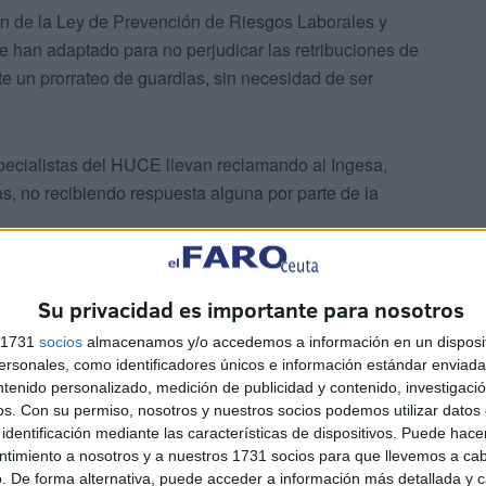
ón de la Ley de Prevención de Riesgos Laborales y
 han adaptado para no perjudicar las retribuciones de
 un prorrateo de guardias, sin necesidad de ser
specialistas del HUCE llevan reclamando al Ingesa,
s, no recibiendo respuesta alguna por parte de la
édico en Atención Especializada
Su privacidad es importante para nosotros
s 1731
socios
almacenamos y/o accedemos a información en un disposit
sonales, como identificadores únicos e información estándar enviada 
ntenido personalizado, medición de publicidad y contenido, investigaci
os.
Con su permiso, nosotros y nuestros socios podemos utilizar datos 
identificación mediante las características de dispositivos. Puede hacer
ntimiento a nosotros y a nuestros 1731 socios para que llevemos a ca
 al dimisión del director médico de Atención
. De forma alternativa, puede acceder a información más detallada y 