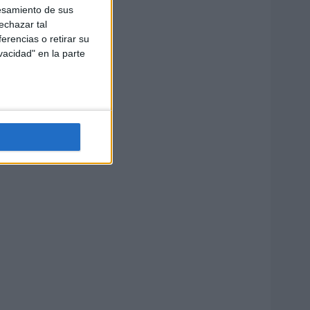
esamiento de sus
echazar tal
erencias o retirar su
vacidad" en la parte