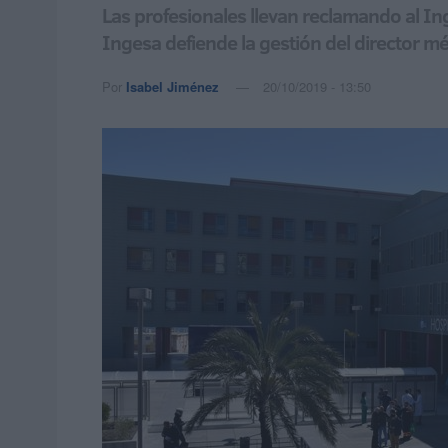
Las profesionales llevan reclamando al In
Ingesa defiende la gestión del director mé
Por
Isabel Jiménez
20/10/2019 - 13:50