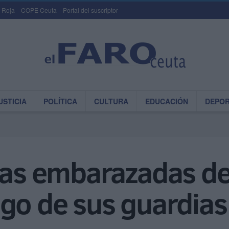
 Roja
COPE Ceuta
Portal del suscriptor
USTICIA
POLÍTICA
CULTURA
EDUCACIÓN
DEPO
stas embarazadas d
go de sus guardias