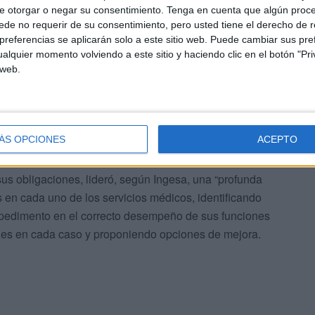
 Dirección Territorial del Ingesa muestra su apoyo y
e otorgar o negar su consentimiento.
Tenga en cuenta que algún proc
de no requerir de su consentimiento, pero usted tiene el derecho de r
n comunicado, detallan que, junto con los Jefes de
referencias se aplicarán solo a este sitio web. Puede cambiar sus pref
seguido mejorar “ostensiblemente” la sanidad en la
alquier momento volviendo a este sitio y haciendo clic en el botón "Pri
os en la línea para la mejora de la sanidad”.
 web.
que Diego Sánchez tomó el cargo teniendo que asumir la
ncontraba la dirección y que había llegado a motivar su
a Fiscalía.
ÁS OPCIONES
ACEPTO
sus obligaciones, lideró, según Ingesa, una “profunda
es en cada uno de los servicios médicos, identificando
pedimento en el correcto desempeño de sus funciones
bles en cada caso y proponiendo opciones de mejora.