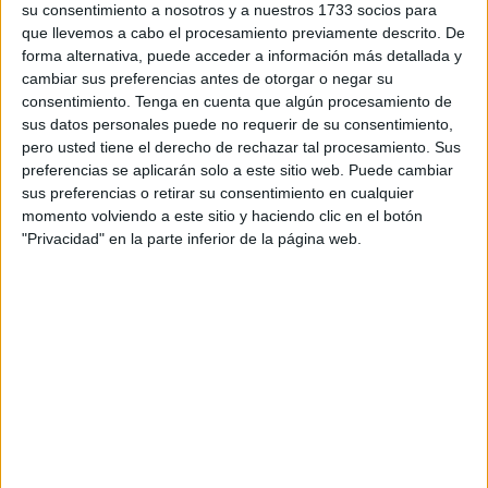
su consentimiento a nosotros y a nuestros 1733 socios para
Apelación de esta ciudad de
Marruecos
ya ha anunciado
que llevemos a cabo el procesamiento previamente descrito. De
que la recurrirá al considerarla demasiado blanca.
forma alternativa, puede acceder a información más detallada y
cambiar sus preferencias antes de otorgar o negar su
Ramos protagonizó un caso muy sonado en junio de este
consentimiento.
Tenga en cuenta que algún procesamiento de
año, que provocó la indignación de la ciudadanía de esta
sus datos personales puede no requerir de su consentimiento,
pero usted tiene el derecho de rechazar tal procesamiento. Sus
ciudad del norte del vecino país, cuando fue detenido tras
preferencias se aplicarán solo a este sitio web. Puede cambiar
la denuncia de un menor, que aseguró que le prometió
sus preferencias o retirar su consentimiento en cualquier
llevarle a España a cambio de relaciones sexuales.
momento volviendo a este sitio y haciendo clic en el botón
"Privacidad" en la parte inferior de la página web.
Tras cinco meses en prisión, el español ha sido ahora
condenado a ocho años de cárcel, una pena que desde
varios sectores de la sociedad marroquí han considerado
demasiado baja. Además de la condena de prisión, se le
añadió una pequeña compensación económica, más
simbólica que efectiva, que irá destinada a al Sociedad
Nacional de Derechos Humanos.
El caso de Félix Ramos fue un escándalo en la ciudad de