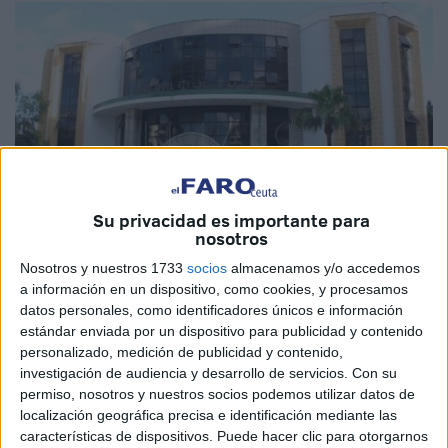
Su privacidad es importante para
nosotros
Nosotros y nuestros 1733
socios
almacenamos y/o accedemos
a información en un dispositivo, como cookies, y procesamos
Tribunal de Tánger, donde ocurrieron los hechos | Archivo
datos personales, como identificadores únicos e información
estándar enviada por un dispositivo para publicidad y contenido
personalizado, medición de publicidad y contenido,
investigación de audiencia y desarrollo de servicios.
Con su
El español Félix Ramos ha sido condenado por el Tribunal
permiso, nosotros y nuestros socios podemos utilizar datos de
de Primera Instancia de Tánger a ocho años de cárcel por
localización geográfica precisa e identificación mediante las
características de dispositivos. Puede hacer clic para otorgarnos
abuso de menores, una sentencia que el Tribunal de