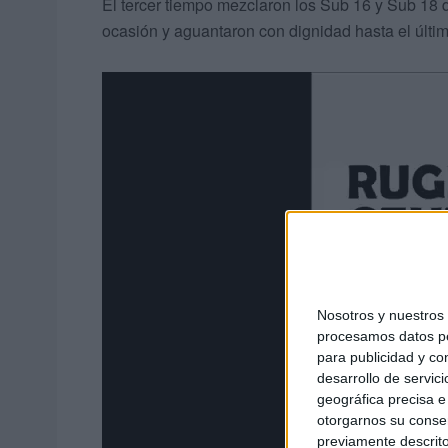
El tercer tiempo mezclaron los Sub 16 y Sub 18 
ocasión y aguantaron con dignidad hasta el últi
Nosotros y nuestro
procesamos datos per
para publicidad y co
desarrollo de servici
geográfica precisa e 
otorgarnos su conse
previamente descrito