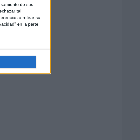
esamiento de sus
echazar tal
erencias o retirar su
vacidad" en la parte