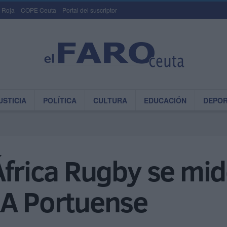
 Roja
COPE Ceuta
Portal del suscriptor
USTICIA
POLÍTICA
CULTURA
EDUCACIÓN
DEPO
África Rugby se mid
RA Portuense