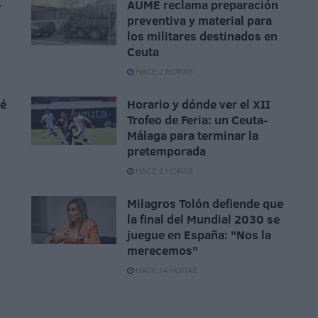
e
AUME reclama preparación
preventiva y material para
los militares destinados en
Ceuta
HACE 2 HORAS
sé
Horario y dónde ver el XII
Trofeo de Feria: un Ceuta-
Málaga para terminar la
pretemporada
HACE 8 HORAS
Milagros Tolón defiende que
la final del Mundial 2030 se
juegue en España: "Nos la
merecemos"
HACE 14 HORAS