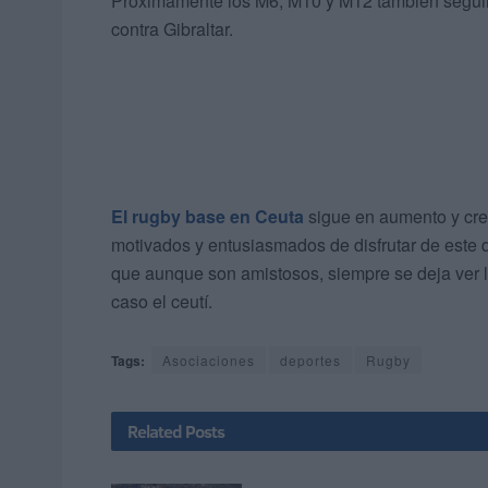
Próximamente los M6, M10 y M12 también seguir
contra Gibraltar.
El rugby base en Ceuta
sigue en aumento y crec
motivados y entusiasmados de disfrutar de este d
que aunque son amistosos, siempre se deja ver l
caso el ceutí.
Tags:
Asociaciones
deportes
Rugby
Related
Posts