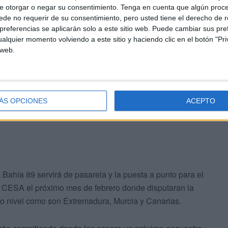
e otorgar o negar su consentimiento.
Tenga en cuenta que algún proc
de no requerir de su consentimiento, pero usted tiene el derecho de r
referencias se aplicarán solo a este sitio web. Puede cambiar sus pref
alquier momento volviendo a este sitio y haciendo clic en el botón "Pri
 web.
ingún momento se vino abajo el ánimo y fue una gran
ÁS OPCIONES
ACEPTO
 Bahía 89 servirá de pasarela y la puesta a punto para el
CESA el próximo mes de febrero donde disputaran la
to nivel como son Extremadura, Murcia y Canarias.