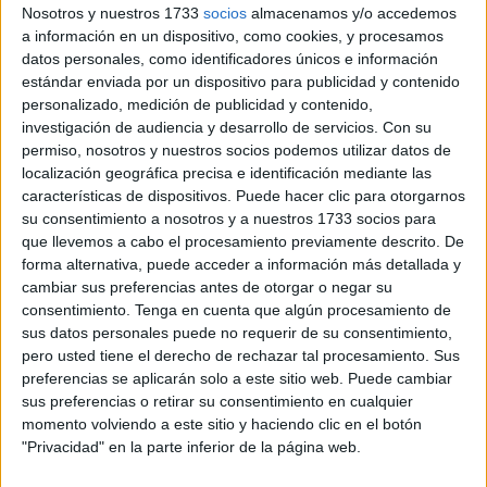
Nosotros y nuestros 1733
socios
almacenamos y/o accedemos
a información en un dispositivo, como cookies, y procesamos
La
ministra de Transportes
, Movilidad y Agenda Urbana,
datos personales, como identificadores únicos e información
Raquel Sánchez, ha copresidido este lunes, junto al
estándar enviada por un dispositivo para publicidad y contenido
ministro marroquí de Infraestructura y Agua, Nizar Baraka,
personalizado, medición de publicidad y contenido,
la 43ª reunión del Comité Mixto Hispano-Marroquí del
investigación de audiencia y desarrollo de servicios.
Con su
permiso, nosotros y nuestros socios podemos utilizar datos de
Proyecto de Enlace Fijo del Estrecho de Gibraltar. El
localización geográfica precisa e identificación mediante las
encuentro ha sido telemático.
características de dispositivos. Puede hacer clic para otorgarnos
su consentimiento a nosotros y a nuestros 1733 socios para
Las reuniones del Comité Mixto se convocan a raíz de la
que llevemos a cabo el procesamiento previamente descrito. De
Reunión de Alto Nivel celebrada en Rabat
entre España
forma alternativa, puede acceder a información más detallada y
y Marruecos los pasados 1 y 2 de febrero, en la que ambos
cambiar sus preferencias antes de otorgar o negar su
países reafirmaron su acuerdo en impulsar los estudios del
consentimiento.
Tenga en cuenta que algún procesamiento de
sus datos personales puede no requerir de su consentimiento,
Proyecto de Enlace Fijo.
pero usted tiene el derecho de rechazar tal procesamiento. Sus
preferencias se aplicarán solo a este sitio web. Puede cambiar
Relaciones entre Europa y África
sus preferencias o retirar su consentimiento en cualquier
momento volviendo a este sitio y haciendo clic en el botón
"Privacidad" en la parte inferior de la página web.
“Tiene un importante significado político que, después de
catorce años, desde Tánger en octubre de 2009, demos un