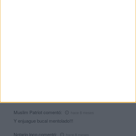
era un engaño (de Marruecos y del tonto de Sánchez) y que
eso ya no va a dar más recorrido. Que rica le debe saber a
Sánchez el néctar de los amegos y vecinos de Marruecos, se
lo traga que da gusto, y a otro que le debe gustar mucho
también es Marlaskitos. Delegada, váyase de vacaciones unos
días, en menudo ridículo la están dejando.
Nigiri Manlleu
comentó:
hace 8 meses
Sánchez riéndose en la cara de todos los ceutíes, y como es
habitual, mintiendo. Del otro que está en la foto, mejor ni
comento.
Don verdad
comentó:
hace 8 meses
A Sánchez le vendrían bien unas rodilleras.
Muslim Patriot
comentó:
hace 8 meses
Y enjuague bucal mentolado!!!
Notario loco
comentó:
hace 8 meses