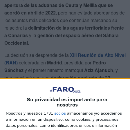
apertura de las aduanas de Ceuta y Melilla que se
acordó en abril de 2022
, pero han evitado abordar dos de
los asuntos más delicados que continúan marcando su
relación: la
delimitación de las aguas territoriales frente
a Canarias
y la
gestión del espacio aéreo del Sáhara
Occidental
.
La decisión se desprende de la
XIII Reunión de Alto Nivel
(RAN)
celebrada en
Madrid
, presidida por
Pedro
Sánchez
y el primer ministro marroquí
Aziz Ajanuch
, y
que concluyó con una
declaración conjunta de 23
páginas
y
119 puntos
, además de la firma de
14
acuerdos
en distintos ámbitos.
Su privacidad es importante para
nosotros
Nosotros y nuestros 1731
socios
almacenamos y/o accedemos
a información en un dispositivo, como cookies, y procesamos
datos personales, como identificadores únicos e información