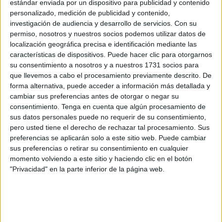
estándar enviada por un dispositivo para publicidad y contenido
personalizado, medición de publicidad y contenido,
investigación de audiencia y desarrollo de servicios.
Con su
permiso, nosotros y nuestros socios podemos utilizar datos de
localización geográfica precisa e identificación mediante las
características de dispositivos. Puede hacer clic para otorgarnos
su consentimiento a nosotros y a nuestros 1731 socios para
que llevemos a cabo el procesamiento previamente descrito. De
forma alternativa, puede acceder a información más detallada y
cambiar sus preferencias antes de otorgar o negar su
EFE
consentimiento.
Tenga en cuenta que algún procesamiento de
sus datos personales puede no requerir de su consentimiento,
Aduanas operativas “en un marco
pero usted tiene el derecho de rechazar tal procesamiento. Sus
concertado”
preferencias se aplicarán solo a este sitio web. Puede cambiar
sus preferencias o retirar su consentimiento en cualquier
momento volviendo a este sitio y haciendo clic en el botón
En el documento final, ambos países se
felicitan por la
"Privacidad" en la parte inferior de la página web.
aplicación del punto 3 de la hoja de ruta bilateral
suscrita en abril de 2022, que contemplaba la
reapertura
de la aduana de Melilla
—cerrada por Marruecos desde
2018— y la
apertura de una nueva en Ceuta
.