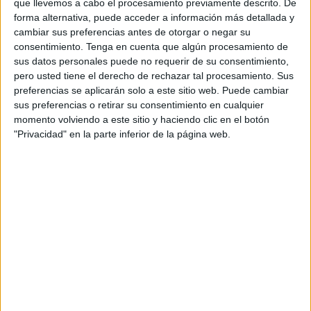
que llevemos a cabo el procesamiento previamente descrito. De
Así lo ha dado a conocer este miércoles el medio digital
forma alternativa, puede acceder a información más detallada y
cambiar sus preferencias antes de otorgar o negar su
marruecom.com.
consentimiento.
Tenga en cuenta que algún procesamiento de
sus datos personales puede no requerir de su consentimiento,
Bajo el lema ‘Resiliencia, innovación y alianzas’, la cita
pero usted tiene el derecho de rechazar tal procesamiento. Sus
pone el foco en la
transformación tecnológica
y la
preferencias se aplicarán solo a este sitio web. Puede cambiar
necesidad de crear redes de suministro más robustas entre
sus preferencias o retirar su consentimiento en cualquier
ambos países.
momento volviendo a este sitio y haciendo clic en el botón
"Privacidad" en la parte inferior de la página web.
Marruecos: el gigante de la
producción de vehículos en África
Tal como destaca el portal
marruecom.com
, Marruecos se
ha consolidado como el
primer productor de
automóviles
del continente africano
, con un potencial de
fabricación que alcanza el
millón de vehículos al año
.
Ayda Fathi, directora general del Ministerio de Industria,