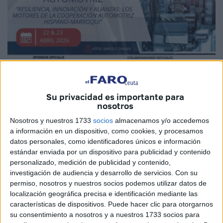
Imagen cedida
Su privacidad es importante para
nosotros
Nosotros y nuestros 1733
socios
almacenamos y/o accedemos
a información en un dispositivo, como cookies, y procesamos
Tánger alberga el
XI Encuentro Hispano-Marroquí de la
datos personales, como identificadores únicos e información
Industria Automotriz
. Este evento, coordinado por la
estándar enviada por un dispositivo para publicidad y contenido
Cámara Oficial de Comercio de España en Tánger
, ha
personalizado, medición de publicidad y contenido,
investigación de audiencia y desarrollo de servicios.
Con su
logrado reunir a los principales fabricantes, proveedores y
permiso, nosotros y nuestros socios podemos utilizar datos de
líderes logísticos bajo una premisa clara: consolidar la
localización geográfica precisa e identificación mediante las
cooperación industrial
y abrir nuevas rutas de inversión
características de dispositivos. Puede hacer clic para otorgarnos
en un mercado global cambiante.
su consentimiento a nosotros y a nuestros 1733 socios para