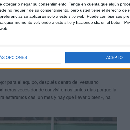
e otorgar o negar su consentimiento.
Tenga en cuenta que algún proc
de no requerir de su consentimiento, pero usted tiene el derecho de r
ado a
EFE
que «es un orgullo estar ahí porque es algo que
referencias se aplicarán solo a este sitio web. Puede cambiar sus pref
 ya que es lo máximo.
Argentina
lo afronta con mucha
alquier momento volviendo a este sitio y haciendo clic en el botón "Pri
as estaban esperando este momento y será una experiencia
 web.
rabajamos, pero estar en el primer Mundial será algo
ÁS OPCIONES
ACEPTO
ndidatos al triunfo pero vamos con la misma mentalidad en
ejor para el equipo, después dentro del vestuario
primeras veces donde conviviremos tantos días porque la
 estaremos casi un mes y hay que llevarlo bien», ha