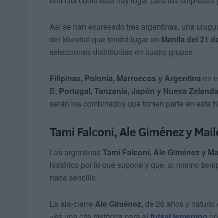
una cita como ésta hay lugar para las sorpresas 
Así se han expresado tres argentinas, una urug
del Mundial que tendrá lugar en
Manila del 21 d
selecciones distribuidas en cuatro grupos.
Filipinas, Polonia, Marruecos y Argentina
en e
B;
Portugal, Tanzania, Japón y Nueva Zeland
serán los combinados que tomen parte en esta hist
Tami Falconi, Ale Giménez y Ma
Las argentinas
Tami Falconi, Ale Giménez y M
histórico por lo que supone y que, al mismo tiem
nada sencillo.
La ala-cierre
Ale Giménez
, de 26 años y natural
«es una cita histórica para el
futsal femenino
po