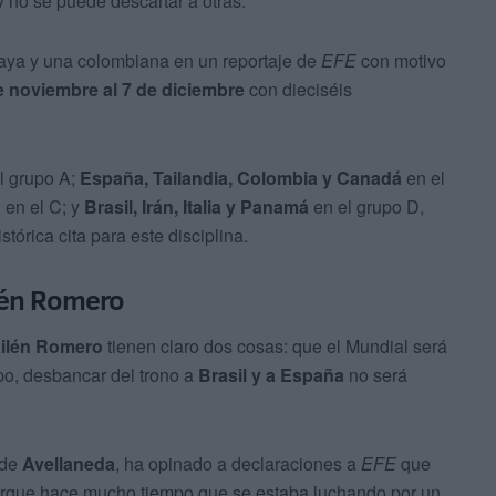
y no se puede descartar a otras.
uaya y una colombiana en un reportaje de
EFE
con motivo
e noviembre al 7 de diciembre
con dieciséis
l grupo A;
España, Tailandia, Colombia y Canadá
en el
a
en el C; y
Brasil, Irán, Italia y Panamá
en el grupo D,
órica cita para este disciplina.
ilén Romero
ailén Romero
tienen claro dos cosas: que el Mundial será
po, desbancar del trono a
Brasil y a España
no será
 de
Avellaneda
, ha opinado a declaraciones a
EFE
que
rque hace mucho tiempo que se estaba luchando por un