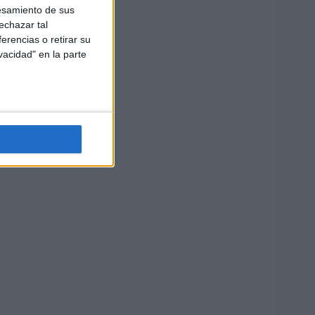
esamiento de sus
echazar tal
erencias o retirar su
vacidad" en la parte