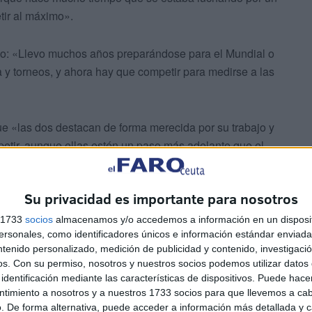
etir al máximo».
do: «Llevo muchos años preparándose para el Mundial o
y torneos, y ahora hay que competir para medirse a las
que «las dos destacan de forma merecida por su trabajo y
etir, aunque ellas estén un paso más adelante que el
hasta el último. Se miden las mejores y la selección
or de los resultados posible».
Su privacidad es importante para nosotros
s 1733
socios
almacenamos y/o accedemos a información en un disposit
sonales, como identificadores únicos e información estándar enviada 
ntenido personalizado, medición de publicidad y contenido, investigaci
os.
Con su permiso, nosotros y nuestros socios podemos utilizar datos 
identificación mediante las características de dispositivos. Puede hacer
aña
desde el 2022, espera aportar «juego así como en lo
ntimiento a nosotros y a nuestros 1733 socios para que llevemos a ca
on ellas».
. De forma alternativa, puede acceder a información más detallada y 