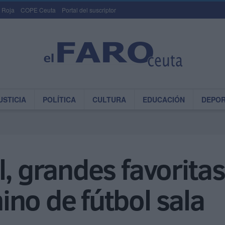
 Roja
COPE Ceuta
Portal del suscriptor
USTICIA
POLÍTICA
CULTURA
EDUCACIÓN
DEPO
l, grandes favoritas
no de fútbol sala