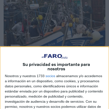
Imagen de archivo
Su privacidad es importante para
nosotros
Nosotros y nuestros 1733
socios
almacenamos y/o accedemos
a información en un dispositivo, como cookies, y procesamos
España pedirá la activación de medidas europeas para
datos personales, como identificadores únicos e información
ayudar a la flota en el caso de que se produzca la
estándar enviada por un dispositivo para publicidad y contenido
suspensión del acuerdo pesquero con Marruecos, cuyo
personalizado, medición de publicidad y contenido,
protocolo expira el próximo 17 de julio, dijo este lunes el
investigación de audiencia y desarrollo de servicios.
Con su
permiso, nosotros y nuestros socios podemos utilizar datos de
ministro de Agricultura, Pesca y Alimentación, Luis Planas.