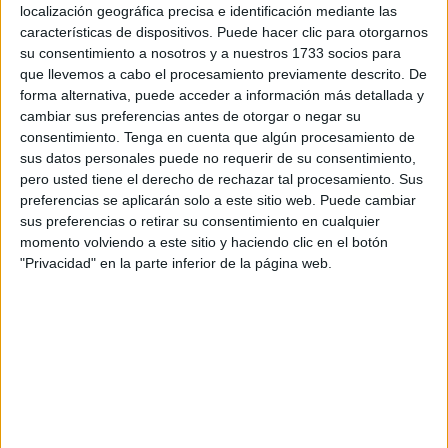
localización geográfica precisa e identificación mediante las
características de dispositivos. Puede hacer clic para otorgarnos
La situación del protocolo se debatirá hoy en un Consejo
su consentimiento a nosotros y a nuestros 1733 socios para
de ministros europeos de Agricultura y Pesca a petición de
que llevemos a cabo el procesamiento previamente descrito. De
Letonia, Lituania y Polonia, países que tienen una
forma alternativa, puede acceder a información más detallada y
importante flota pelágica en aguas marroquíes y a los que
cambiar sus preferencias antes de otorgar o negar su
consentimiento.
Tenga en cuenta que algún procesamiento de
les preocupa la situación de ese acuerdo, al igual que a
sus datos personales puede no requerir de su consentimiento,
España.
pero usted tiene el derecho de rechazar tal procesamiento. Sus
preferencias se aplicarán solo a este sitio web. Puede cambiar
"Es un acuerdo europeo. Yo voy a intentar activar, como
sus preferencias o retirar su consentimiento en cualquier
siempre, medidas europeas primero y después siempre
momento volviendo a este sitio y haciendo clic en el botón
quedará España", dijo Planas a su llegada a la reunión.
"Privacidad" en la parte inferior de la página web.
"Buscaremos los mecanismos de apoyo que puedan ser
aplicables tanto para nuestros armadores como para los
pescadores", señaló el ministro, que recordó su visita
reciente a Marruecos donde habló con las autoridades
marroquíes, entre otros asuntos, de este
acuerdo
.