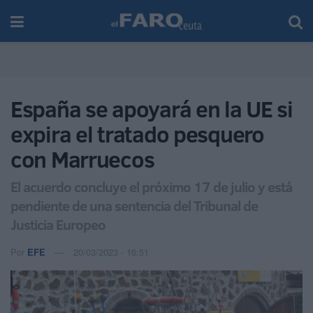
España se apoyará en la UE si
expira el tratado pesquero
con Marruecos
El acuerdo concluye el próximo 17 de julio y está
pendiente de una sentencia del Tribunal de
Justicia Europeo
Por
EFE
20/03/2023 - 16:51