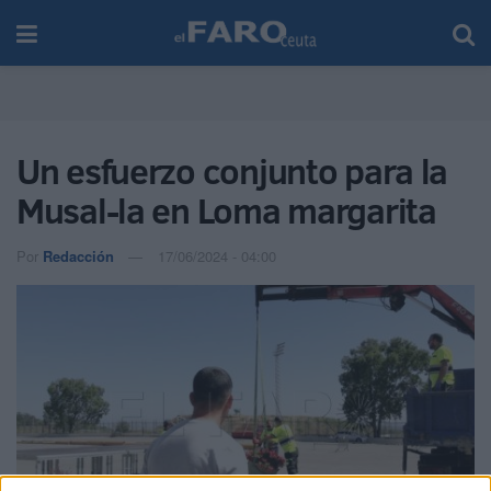
Un esfuerzo conjunto para la
Musal-la en Loma margarita
Por
Redacción
17/06/2024 - 04:00