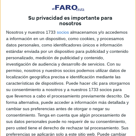
Su privacidad es importante para
Imagen de archivo
nosotros
Nosotros y nuestros 1733
socios
almacenamos y/o accedemos
a información en un dispositivo, como cookies, y procesamos
datos personales, como identificadores únicos e información
Un trabajo en equipo cuyos resultados quedarán
estándar enviada por un dispositivo para publicidad y contenido
personalizado, medición de publicidad y contenido,
evidenciados la mañana de este lunes 17 de junio cuando
investigación de audiencia y desarrollo de servicios.
Con su
cientos de fieles acudan a la explanada de Loma Margarita
permiso, nosotros y nuestros socios podemos utilizar datos de
para participar en el rezo colectivo por el Eid al-Adha.
localización geográfica precisa e identificación mediante las
características de dispositivos. Puede hacer clic para otorgarnos
Detrás de la Musal-la hay quienes trabajan
su consentimiento a nosotros y a nuestros 1733 socios para
incansablemente durante días, dedicando horas para que
que llevemos a cabo el procesamiento previamente descrito. De
forma alternativa, puede acceder a información más detallada y
todo funcione correctamente y no falle detalle alguno al
cambiar sus preferencias antes de otorgar o negar su
momento de recibir a todos aquellos que conmemoran una
consentimiento.
Tenga en cuenta que algún procesamiento de
de las fechas más especiales de la comunidad
sus datos personales puede no requerir de su consentimiento,
musulmana.
pero usted tiene el derecho de rechazar tal procesamiento. Sus
preferencias se aplicarán solo a este sitio web. Puede cambiar