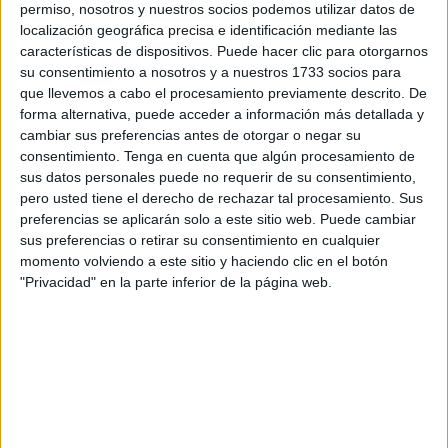
permiso, nosotros y nuestros socios podemos utilizar datos de
martes.
localización geográfica precisa e identificación mediante las
características de dispositivos. Puede hacer clic para otorgarnos
Los proyectos asignados son Taller de Empleo Santa
su consentimiento a nosotros y a nuestros 1733 socios para
Catalina II, de la Ciudad; Taller de Empleo Sidi Embarek,
que llevemos a cabo el procesamiento previamente descrito. De
de la Ciudad; Escuela Taller Puerta Califal, de la Ciudad;
forma alternativa, puede acceder a información más detallada y
cambiar sus preferencias antes de otorgar o negar su
Taller de Empleo Baluarte de los Mallorquines, de la
consentimiento.
Tenga en cuenta que algún procesamiento de
Ciudad; Taller de Empleo Los Hornillos, de la Ciudad;
sus datos personales puede no requerir de su consentimiento,
Taller de Empleo Las Campanillas, de la Ciudad; Taller de
pero usted tiene el derecho de rechazar tal procesamiento. Sus
Empleo Asistencia Documental, de la Ciudad; Taller de
preferencias se aplicarán solo a este sitio web. Puede cambiar
sus preferencias o retirar su consentimiento en cualquier
Empleo Huertos Urbanos, de la Cámara de Comercio;
momento volviendo a este sitio y haciendo clic en el botón
Taller de Empleo PIncelada Maestra Re-Invéntate, de la
"Privacidad" en la parte inferior de la página web.
Cámara de Comercio; Taller de Empleo de Seguridad
Entorno del Trabajo, de la Cámara de Comercio; Taller de
Empleo Turismo Deportivo, de la Cámara de Comercio; y,
por último Taller de Empleo Acompañamiento de la
Cámara de Comercio.
Los proyectos no aprobados por desistimiento son Taller