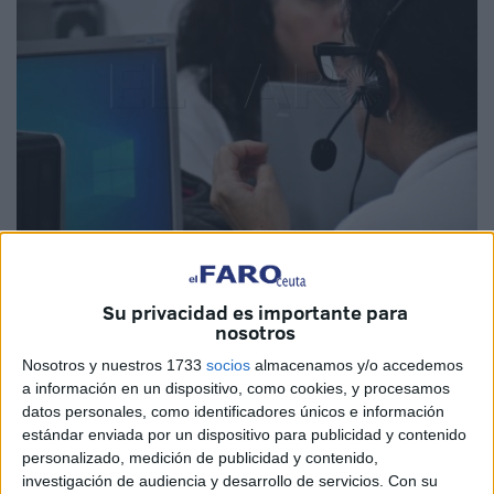
Imagen de archivo
Su privacidad es importante para
nosotros
Nosotros y nuestros 1733
socios
almacenamos y/o accedemos
La Dirección Provincial del Servicio Público de Empleo
a información en un dispositivo, como cookies, y procesamos
Estatal (
SEPE
) en Ceuta ha emitido su resolución
datos personales, como identificadores únicos e información
definitiva por la que adjudica la subvención
estándar enviada por un dispositivo para publicidad y contenido
personalizado, medición de publicidad y contenido,
correspondiente a programas de escuelas taller, casas de
investigación de audiencia y desarrollo de servicios.
Con su
oficios y
talleres de empleo
. Así lo publica el
BOCCE
este