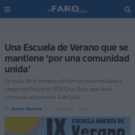
Una Escuela de Verano que se
mantiene ‘por una comunidad
unida’
Se trata de la novena edición de esta iniciativa a
cargo del Proyecto ICI/Cruz Roja que dará
comienzo el próximo 3 de julio
Por
Beatriz Martínez
30/06/2023 - 15:50