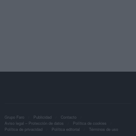
Grupo Faro
Publicidad
Contacto
Aviso legal – Protección de datos
Política de cookies
Política de privacidad
Política editorial
Términos de uso