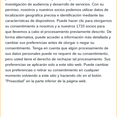
comunidad unida’.
investigación de audiencia y desarrollo de servicios.
Con su
permiso, nosotros y nuestros socios podemos utilizar datos de
Se trata de
una iniciativa
que se mantiene con el objetivo
localización geográfica precisa e identificación mediante las
de “aportar un punto de innovación que recuerde al
características de dispositivos. Puede hacer clic para otorgarnos
verdadero significado de lo comunitario, generando un
su consentimiento a nosotros y a nuestros 1733 socios para
que llevemos a cabo el procesamiento previamente descrito. De
lugar de encuentro para todos y todas,
forma alternativa, puede acceder a información más detallada y
independientemente de la barriada en la que se viva”.
cambiar sus preferencias antes de otorgar o negar su
consentimiento.
Tenga en cuenta que algún procesamiento de
En esta oportunidad han decidido enfocarse en una única
sus datos personales puede no requerir de su consentimiento,
ubicación: la
barriada de San José
, específicamente en la
pero usted tiene el derecho de rechazar tal procesamiento. Sus
Plaza Víctimas del Terrorismo.
preferencias se aplicarán solo a este sitio web. Puede cambiar
sus preferencias o retirar su consentimiento en cualquier
El planteamiento es una serie de actividades artísticas,
momento volviendo a este sitio y haciendo clic en el botón
educativas y saludables, con carácter presencial, dando
"Privacidad" en la parte inferior de la página web.
inicio el próximo lunes 3 de julio.
Las jornadas se estarán desarrollando hasta el 14 de julio,
cuando sea el momento de la clausura “con una gran fiesta
final, en horario de 10.30 a 13.30 horas” en la que los