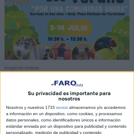
Imágenes cedidas
Su privacidad es importante para
Una vez más el Proyecto de Intervención Comunitaria
nosotros
Intercultural (ICI) de
Cruz Roja
en Ceuta traerá
Nosotros y nuestros 1733
socios
almacenamos y/o accedemos
nuevamente actividades especiales de ocio con la novena
a información en un dispositivo, como cookies, y procesamos
edición de
Escuela Abierta de Verano
que en esta
datos personales, como identificadores únicos e información
estándar enviada por un dispositivo para publicidad y contenido
oportunidad se desarrollará con el lema: ‘Por una
personalizado, medición de publicidad y contenido,