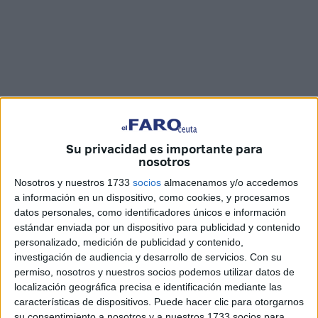
Su privacidad es importante para
Imágenes: Joaquín Viera
nosotros
Nosotros y nuestros 1733
socios
almacenamos y/o accedemos
a información en un dispositivo, como cookies, y procesamos
datos personales, como identificadores únicos e información
La
escuela coránica
Abu Al Hassan Acharri de Ceuta ha
estándar enviada por un dispositivo para publicidad y contenido
personalizado, medición de publicidad y contenido,
celebrado este lunes, como lo hace cada año, su cierre de
investigación de audiencia y desarrollo de servicios.
Con su
curso. Y lo ha hecho con una fiesta de fin de actividades
permiso, nosotros y nuestros socios podemos utilizar datos de
muy significativa, al ser la segunda que ha podido llevarse
localización geográfica precisa e identificación mediante las
a cabo con normalidad tras la pandemia del coronavirus.
características de dispositivos. Puede hacer clic para otorgarnos
su consentimiento a nosotros y a nuestros 1733 socios para