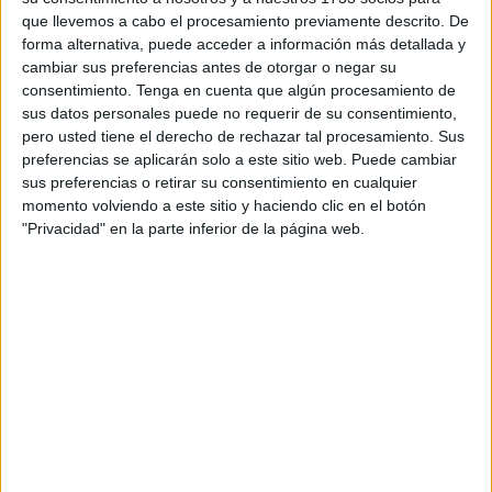
La escuela coránica, ubicada en los bajos de la
Mezquita
que llevemos a cabo el procesamiento previamente descrito. De
forma alternativa, puede acceder a información más detallada y
Sidi Embarek, ha recibido a los niños y a sus padres para
cambiar sus preferencias antes de otorgar o negar su
una ocasión que se considera significativa. En esta
consentimiento.
Tenga en cuenta que algún procesamiento de
actividad especial han estado presentes los alumnos de
sus datos personales puede no requerir de su consentimiento,
todos los cursos, quienes han querido presentar ante sus
pero usted tiene el derecho de rechazar tal procesamiento. Sus
preferencias se aplicarán solo a este sitio web. Puede cambiar
padres y representantes todo lo que aprendieron durante
sus preferencias o retirar su consentimiento en cualquier
sus clases.
momento volviendo a este sitio y haciendo clic en el botón
"Privacidad" en la parte inferior de la página web.
Abdel-Latif Limagui, secretario de la Comunidad de la
Mezquita
Sidi Embarek
, ha explicado que han sido
alrededor de 180 niños, entre los 3 y los 14 años de edad,
los que han llevado adelante esta jornada, estando los
más grande a cargo de clausurar el curso con cánticos
religiosos y un recital del Corán.
“Acompañados por su profesores, demostraron a sus
familiares y amigos lo aprendido durante el curso”, ha
recalcado.