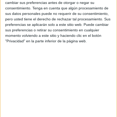
cambiar sus preferencias antes de otorgar o negar su
que dirige Reduan Fadel continuará con las labores de
consentimiento.
Tenga en cuenta que algún procesamiento de
formación en las diferentes categorías, desde la categoría
sus datos personales puede no requerir de su consentimiento,
‘prebaby’ hasta los junior o sub-17, repitiendo las mismas
pero usted tiene el derecho de rechazar tal procesamiento. Sus
que la pasada temporada.
preferencias se aplicarán solo a este sitio web. Puede cambiar
sus preferencias o retirar su consentimiento en cualquier
Los entrenamientos están previsto que comiencen el
momento volviendo a este sitio y haciendo clic en el botón
"Privacidad" en la parte inferior de la página web.
próximo 21 de septiembre en las instalaciones del Instituto
de Enseñanza Secundaria ‘7 Colinas’.
Recordar que las categorías para la próxima temporada
serán ‘prebaby’ (nacidos en los años 2016 y 2017), ‘baby’
(2014 y 2015), ‘premini’ (2012 y 2013), minibasket
femenino y masculino (2010 y 2011), iniciación para niños
y niñas con edades entre los 12 y los 15 años, infantil
femenino y masculino (2008 y 2009) y sub17 femenino y
masculino (2007 y 2006).
Los entrenamientos se llevarán a cabo los martes y jueves