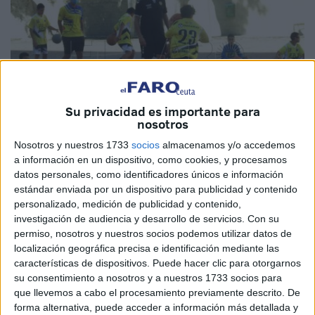
Su privacidad es importante para
nosotros
Nosotros y nuestros 1733
socios
almacenamos y/o accedemos
a información en un dispositivo, como cookies, y procesamos
datos personales, como identificadores únicos e información
estándar enviada por un dispositivo para publicidad y contenido
personalizado, medición de publicidad y contenido,
investigación de audiencia y desarrollo de servicios.
Con su
La Escuela de Baloncesto Juventud
de Ceuta
mantiene
permiso, nosotros y nuestros socios podemos utilizar datos de
abiertas las inscripciones para la temporada
localización geográfica precisa e identificación mediante las
2021/2022
, tanto para las renovaciones de matricula como
características de dispositivos. Puede hacer clic para otorgarnos
para los nuevos alumnos.
su consentimiento a nosotros y a nuestros 1733 socios para
que llevemos a cabo el procesamiento previamente descrito. De
Tras el éxito en el debut del club como escuela, la entidad
forma alternativa, puede acceder a información más detallada y