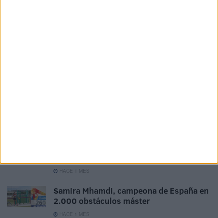
prestigioso Torneo Kimura
HACE 1 MES
España y Marruecos consolidan su
alianza contra el terrorismo y el crimen
HACE 1 MES
Ceuta concederá las medallas de la
autonomía al equipo de paliativos del
hospital, al imam Adil Mohamed y al
político Mustafa Mizziam
HACE 1 MES
Ceuta acoge la I Edición del Torneo de
Ajedrez 'Jaque Veraniego'
HACE 1 MES
Samira Mhamdi, campeona de España en
2.000 obstáculos máster
HACE 1 MES