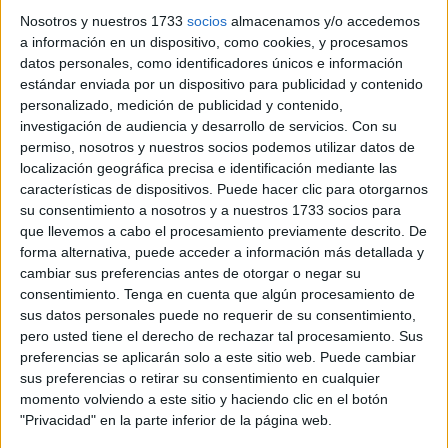
Nosotros y nuestros 1733
socios
almacenamos y/o accedemos
a información en un dispositivo, como cookies, y procesamos
datos personales, como identificadores únicos e información
estándar enviada por un dispositivo para publicidad y contenido
personalizado, medición de publicidad y contenido,
investigación de audiencia y desarrollo de servicios.
Con su
permiso, nosotros y nuestros socios podemos utilizar datos de
localización geográfica precisa e identificación mediante las
características de dispositivos. Puede hacer clic para otorgarnos
su consentimiento a nosotros y a nuestros 1733 socios para
que llevemos a cabo el procesamiento previamente descrito. De
forma alternativa, puede acceder a información más detallada y
cambiar sus preferencias antes de otorgar o negar su
consentimiento.
Tenga en cuenta que algún procesamiento de
sus datos personales puede no requerir de su consentimiento,
pero usted tiene el derecho de rechazar tal procesamiento. Sus
Manuela camina entre nosotros...ahora y siempre”, se
preferencias se aplicarán solo a este sitio web. Puede cambiar
expresó su hermana Concepción Gómez, encargada de
sus preferencias o retirar su consentimiento en cualquier
momento volviendo a este sitio y haciendo clic en el botón
recoger el galardón que reconocía a la doctora con esta
"Privacidad" en la parte inferior de la página web.
medalla.