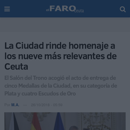
La Ciudad rinde homenaje a
los nueve más relevantes de
Ceuta
El Salón del Trono acogió el acto de entrega de
cinco Medallas de la Ciudad, en su categoría de
Plata y cuatro Escudos de Oro
Por
M.A.
26/10/2018 - 05:59