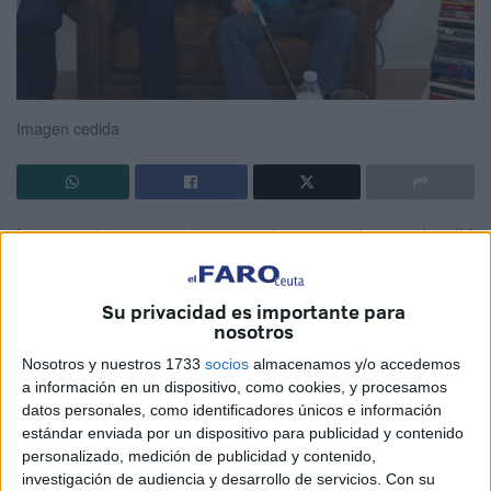
Imagen cedida
Le recuerdo en un vuelo nacional, pero no el recorrido, allá
por los noventa y tantos, clase Turista en fila de tres
asientos, él en ventanilla y servidor en asiento de pasillo,
Su privacidad es importante para
con uno libre en medio, por lo que prácticamente aquello,
nosotros
podría considerarse una conversación exclusiva.
Nosotros y nuestros 1733
socios
almacenamos y/o accedemos
a información en un dispositivo, como cookies, y procesamos
La duración de la charla fue aproximadamente la de un
datos personales, como identificadores únicos e información
trayecto de vuelo Peninsular, versando sobre la inminente
estándar enviada por un dispositivo para publicidad y contenido
incorporación de España a la moneda euro.
personalizado, medición de publicidad y contenido,
investigación de audiencia y desarrollo de servicios.
Con su