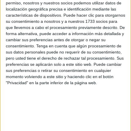
Eran aquellos tiempos en que el ciudadano cavilaba
permiso, nosotros y nuestros socios podemos utilizar datos de
acerca las repercusiones que podrían tener para España,
localización geográfica precisa e identificación mediante las
características de dispositivos. Puede hacer clic para otorgarnos
su entrada en el entonces ignorado mundo del euro.
su consentimiento a nosotros y a nuestros 1733 socios para
que llevemos a cabo el procesamiento previamente descrito. De
Posiblemente mi compañero de viaje pensaría a priori,
forma alternativa, puede acceder a información más detallada y
¡vaya pelmazo! que me ha tocado al lado, pero la
cambiar sus preferencias antes de otorgar o negar su
existencia de mutuos conocidos suavizó la conversación
consentimiento.
Tenga en cuenta que algún procesamiento de
tornándola amistosa.
sus datos personales puede no requerir de su consentimiento,
pero usted tiene el derecho de rechazar tal procesamiento. Sus
Aunque resulta difícil definir la ortodoxia en el mundo de la
preferencias se aplicarán solo a este sitio web. Puede cambiar
sus preferencias o retirar su consentimiento en cualquier
Economía, me fueron pareciendo razonables sus
momento volviendo a este sitio y haciendo clic en el botón
comentarios dentro del marco que se conoce como
"Privacidad" en la parte inferior de la página web.
Escuela Keynesiana, de Chicago, y alguna otra, es decir:
Racionalidad, Maximización de la Utilidad y Equilibrio.
He de confesar, que previamente pensaba que algunos de
sus razonamientos podrían encontrarse impregnados del
sector partidista del que procedía, pero no fue así. Estimo
que el significado de su antigua pertenencia al Partido