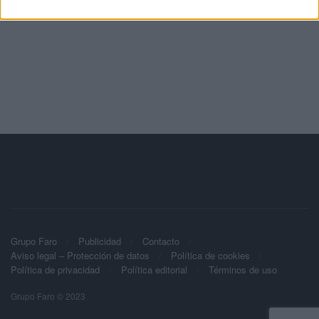
Grupo Faro
Publicidad
Contacto
Aviso legal – Protección de datos
Política de cookies
Política de privacidad
Política editorial
Términos de uso
Grupo Faro © 2023