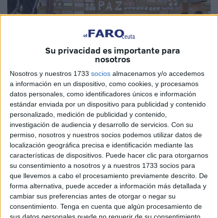
Su privacidad es importante para
Acto durante celebrado en El Colegio la Inmaculada.
nosotros
Nosotros y nuestros 1733
socios
almacenamos y/o accedemos
a información en un dispositivo, como cookies, y procesamos
datos personales, como identificadores únicos e información
estándar enviada por un dispositivo para publicidad y contenido
Mantendrá un encuentro con los
personalizado, medición de publicidad y contenido,
investigación de audiencia y desarrollo de servicios.
Con su
alumnos para presentar su libro ‘La
permiso, nosotros y nuestros socios podemos utilizar datos de
Huella de Roma’
localización geográfica precisa e identificación mediante las
características de dispositivos. Puede hacer clic para otorgarnos
su consentimiento a nosotros y a nuestros 1733 socios para
El escritor y bibliófilo Pedro José Villanueva será uno de
que llevemos a cabo el procesamiento previamente descrito. De
los protagonistas de la semana cultural del colegio La
forma alternativa, puede acceder a información más detallada y
Inmaculada que tendrá lugar la próxima semana. El literato
cambiar sus preferencias antes de otorgar o negar su
consentimiento.
Tenga en cuenta que algún procesamiento de
presentará para los alumnos de Primaria su libro de
sus datos personales puede no requerir de su consentimiento,