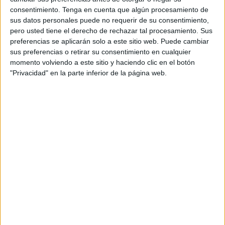
consentimiento.
Tenga en cuenta que algún procesamiento de
grupo de alumnos de excursión al Puerto de Santa María.
sus datos personales puede no requerir de su consentimiento,
pero usted tiene el derecho de rechazar tal procesamiento. Sus
Concretamente son 24 alumnos de 6º de Primaria los que
preferencias se aplicarán solo a este sitio web. Puede cambiar
han partido esta misma mañana de nuestra ciudad y lo han
sus preferencias o retirar su consentimiento en cualquier
hecho acompañados de 4 docentes. Se han desplazado
momento volviendo a este sitio y haciendo clic en el botón
hasta el Centro de
Educación Ambiental
Coto Isleta, en
"Privacidad" en la parte inferior de la página web.
el Puerto de Santa María (Cádiz).
Estos escolares junto sus maestros han salido en el barco
de las 09:00 horas y ya posteriormente han marchado en
bus hasta la localidad gaditana. Todo comenzará con una
gymkana a las 12:00 horas, teniendo dos horas de
duración. Luego recargarán las pilas y tendrán una comida
a las 14:00 horas.
Ya en la jornada de tarde realizarán una ruta en kayak,
parque de agua (zona de actividades de agua para
disfrutar en seguridad porque no incluye piscina) y tiempo