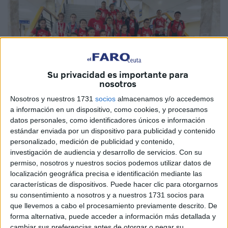
Su privacidad es importante para
nosotros
Nosotros y nuestros 1731
socios
almacenamos y/o accedemos
a información en un dispositivo, como cookies, y procesamos
datos personales, como identificadores únicos e información
estándar enviada por un dispositivo para publicidad y contenido
Imagen cedida
personalizado, medición de publicidad y contenido,
investigación de audiencia y desarrollo de servicios.
Con su
permiso, nosotros y nuestros socios podemos utilizar datos de
localización geográfica precisa e identificación mediante las
características de dispositivos. Puede hacer clic para otorgarnos
Las vacaciones de final de curso están a la vuelta de la
su consentimiento a nosotros y a nuestros 1731 socios para
esquina y los escolares tienen ganas de disfrutar del buen
que llevemos a cabo el procesamiento previamente descrito. De
tiempo y de realizar diferentes actividades al aire libre. Por
forma alternativa, puede acceder a información más detallada y
eso, el
CEIP Santa Amelia
de Ceuta se ha llevado un
cambiar sus preferencias antes de otorgar o negar su