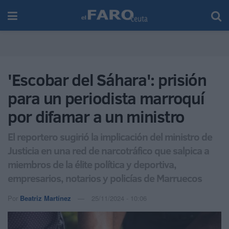
'Escobar del Sáhara': prisión
para un periodista marroquí
por difamar a un ministro
El reportero sugirió la implicación del ministro de
Justicia en una red de narcotráfico que salpica a
miembros de la élite política y deportiva,
empresarios, notarios y policías de Marruecos
Por
Beatriz Martínez
25/11/2024 - 10:06