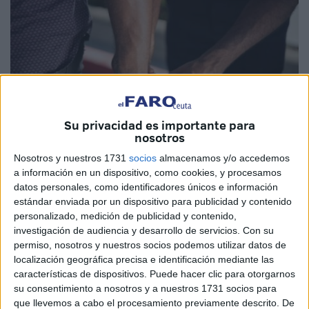
Su privacidad es importante para
nosotros
Nosotros y nuestros 1731
socios
almacenamos y/o accedemos
a información en un dispositivo, como cookies, y procesamos
Imagen de archivo
datos personales, como identificadores únicos e información
estándar enviada por un dispositivo para publicidad y contenido
personalizado, medición de publicidad y contenido,
investigación de audiencia y desarrollo de servicios.
Con su
permiso, nosotros y nuestros socios podemos utilizar datos de
Un juez marroquí condenó este lunes al periodista
localización geográfica precisa e identificación mediante las
marroquí Hamid el Mahdaoui, director del portal
características de dispositivos. Puede hacer clic para otorgarnos
informativo ‘Badil’, a un año y medio de prisión por
su consentimiento a nosotros y a nuestros 1731 socios para
que llevemos a cabo el procesamiento previamente descrito. De
"difamar" al ministro de Justicia, entre otros cargos.