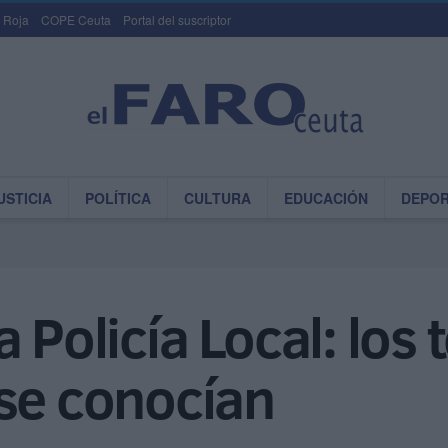
 Roja
COPE Ceuta
Portal del suscriptor
USTICIA
POLÍTICA
CULTURA
EDUCACIÓN
DEPO
 Policía Local: los 
 se conocían