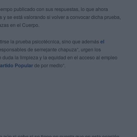
tiempo publicado con sus respuestas, lo que ahora
 y se está valorando si volver a convocar dicha prueba,
azas en el Cuerpo.
irse la prueba psicotécnica, sino que además
el
responsables de semejante chapuza”, urgen los
n duda la limpieza y la equidad en el acceso al empleo
artido Popular
de por medio”.
e aún si cabe si se tiene en cuenta que en esta ocasión