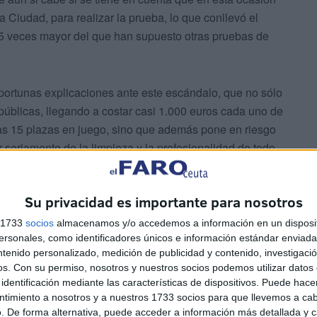
a Ciudad, para realizar la prueba, lo que conllevó el
5 veces mayor del que han supuesto otras pruebas de
ortunas explicaciones ante este escándalo, que no sólo
úblicas, llegando a costar casi 1.000 euros cada uno de
 las 15 plazas en juego, sino que además pone en riesgo
r seriamente de la limpieza y la profesionalidad de todo
Su privacidad es importante para nosotros
ero cuesta creer que nadie de los que acudió a esas
habían hecho públicas con anterioridad.
s 1733
socios
almacenamos y/o accedemos a información en un disposit
sonales, como identificadores únicos e información estándar enviada 
ntenido personalizado, medición de publicidad y contenido, investigaci
os.
Con su permiso, nosotros y nuestros socios podemos utilizar datos 
identificación mediante las características de dispositivos. Puede hacer
ntimiento a nosotros y a nuestros 1733 socios para que llevemos a ca
. De forma alternativa, puede acceder a información más detallada y 