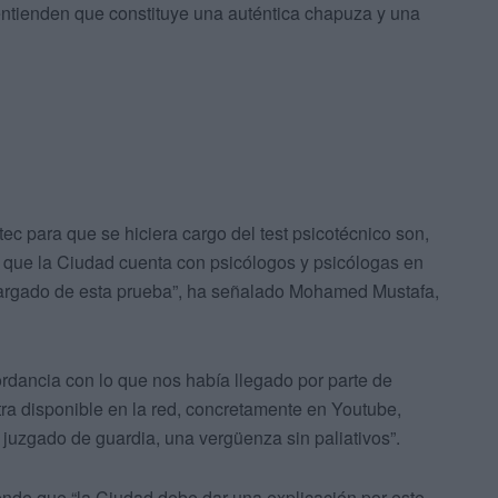
entienden que constituye una auténtica chapuza y una
c para que se hiciera cargo del test psicotécnico son,
do que la Ciudad cuenta con psicólogos y psicólogas en
cargado de esta prueba”, ha señalado Mohamed Mustafa,
dancia con lo que nos había llegado por parte de
a disponible en la red, concretamente en Youtube,
juzgado de guardia, una vergüenza sin paliativos”.
ende que “la Ciudad debe dar una explicación por este