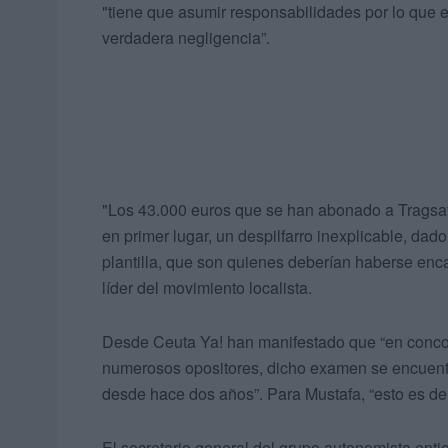
"tiene que asumir responsabilidades por lo que 
verdadera negligencia”.
"Los 43.000 euros que se han abonado a Tragsate
en primer lugar, un despilfarro inexplicable, da
plantilla, que son quienes deberían haberse en
líder del movimiento localista.
Desde Ceuta Ya! han manifestado que “en concor
numerosos opositores, dicho examen se encuentr
desde hace dos años”. Para Mustafa, “esto es de 
El secretario general del grupo autonomista enti