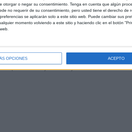
e otorgar o negar su consentimiento.
Tenga en cuenta que algún proc
ueba psicotécnica
de no requerir de su consentimiento, pero usted tiene el derecho de r
referencias se aplicarán solo a este sitio web. Puede cambiar sus pref
alquier momento volviendo a este sitio y haciendo clic en el botón "Pri
e
MDyC
. La portavoz, Fatima Hamed, ha denunciado la
 web.
la realización de exámenes a la Policía Local" exigiendo de
ÁS OPCIONES
ACEPTO
l consejero, Alberto Gaitán, que traslade al tribunal lo
prueba psicotécnica cuyo resultado ya era conocido de