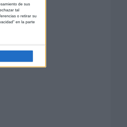
esamiento de sus
echazar tal
erencias o retirar su
vacidad" en la parte