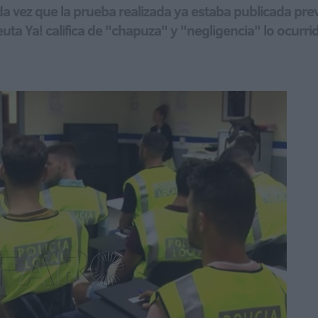
oda vez que la prueba realizada ya estaba publicada p
euta Ya! califica de "chapuza" y "negligencia" lo ocurri