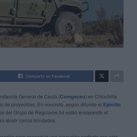
Compartir en Facebook
andancia General de Ceuta (
Comgeceu
) en Chinchilla
to de proyectiles. En concreto, según difunde el
Ejército
ros del Grupo de Regulares 54 están ensayando el
a abatir carros blindados.
esarios para conseguir una ejecución perfecta con este