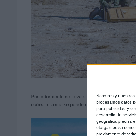
Posteriormente se lleva a cabo la carga, colocand
Nosotros y nuestro
procesamos datos per
correcta, como se puede observar en la imagen in
para publicidad y co
desarrollo de servici
geográfica precisa e 
otorgarnos su conse
previamente descrito