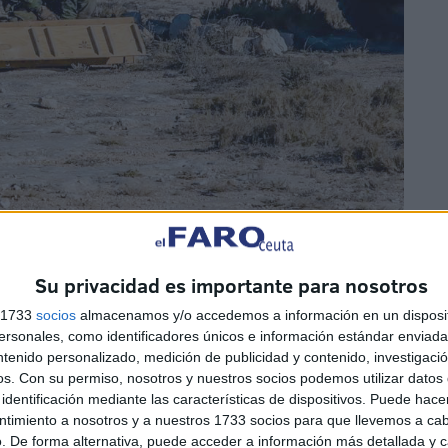
Su privacidad es importante para nosotros
o el misil en el puesto de tiro, fijándolo de manera
s 1733
socios
almacenamos y/o accedemos a información en un disposit
sonales, como identificadores únicos e información estándar enviada 
ferior.
ntenido personalizado, medición de publicidad y contenido, investigaci
os.
Con su permiso, nosotros y nuestros socios podemos utilizar datos 
identificación mediante las características de dispositivos. Puede hacer
ntimiento a nosotros y a nuestros 1733 socios para que llevemos a ca
. De forma alternativa, puede acceder a información más detallada y 