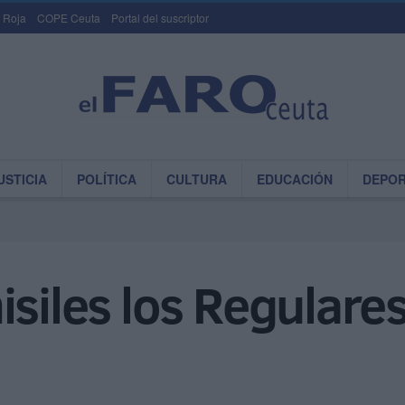
 Roja
COPE Ceuta
Portal del suscriptor
USTICIA
POLÍTICA
CULTURA
EDUCACIÓN
DEPO
isiles los Regulare