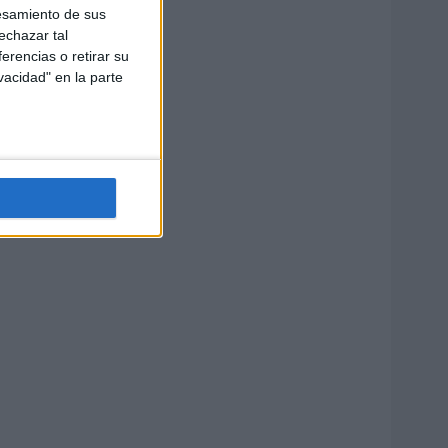
esamiento de sus
echazar tal
erencias o retirar su
vacidad" en la parte