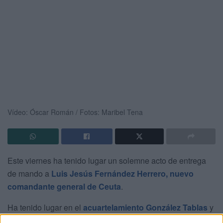
Vídeo: Óscar Román / Fotos: Maribel Tena
Este viernes ha tenido lugar un solemne acto de entrega
de mando a
Luis Jesús Fernández Herrero, nuevo
comandante general de Ceuta
.
Ha tenido lugar en el
acuartelamiento González Tablas
y
ha estado presidido por el teniente general Alejandro