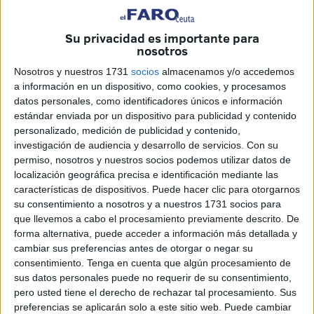
Escámez Fernández, segundo jefe del Estado Mayor del
Ejército de Tierra.
Su privacidad es importante para
nosotros
También han estado presentes el presidente de la Ciudad,
Nosotros y nuestros 1731
socios
almacenamos y/o accedemos
Juan Vivas; así como parte de su equipo de Gobierno;
a información en un dispositivo, como cookies, y procesamos
y la delegada del Gobierno
en Ceuta, Cristina Pérez.
datos personales, como identificadores únicos e información
estándar enviada por un dispositivo para publicidad y contenido
Una vez se ha pasado revista a las diferentes unidades
personalizado, medición de publicidad y contenido,
presentes en este acto, el momento más importante ha
investigación de audiencia y desarrollo de servicios.
Con su
permiso, nosotros y nuestros socios podemos utilizar datos de
llegado con la
entrega del Mando
y el guion al nuevo
localización geográfica precisa e identificación mediante las
comandante general de Ceuta, Luis Jesús Fernández
características de dispositivos. Puede hacer clic para otorgarnos
Herrero.
su consentimiento a nosotros y a nuestros 1731 socios para
que llevemos a cabo el procesamiento previamente descrito. De
“Me pasan el testigo”
forma alternativa, puede acceder a información más detallada y
cambiar sus preferencias antes de otorgar o negar su
consentimiento.
Tenga en cuenta que algún procesamiento de
Tras esto, ha tomado la palabra para expresar que “me
sus datos personales puede no requerir de su consentimiento,
pasan el testigo para continuar al mando. Mi
pero usted tiene el derecho de rechazar tal procesamiento. Sus
agradecimiento a todos los compañeros y familias que hoy
preferencias se aplicarán solo a este sitio web. Puede cambiar