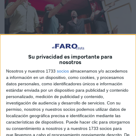
Su privacidad es importante para
nosotros
Imagen cedida
Nosotros y nuestros 1733
socios
almacenamos y/o accedemos
a información en un dispositivo, como cookies, y procesamos
datos personales, como identificadores únicos e información
estándar enviada por un dispositivo para publicidad y contenido
personalizado, medición de publicidad y contenido,
La asociación cultural carnavalesca
‘La Conquista del
investigación de audiencia y desarrollo de servicios.
Con su
Pan’
traerá la antología gaditana ‘Pa Piratas Nosotros’ el
permiso, nosotros y nuestros socios podemos utilizar datos de
próximo 7 de octubre y para ello ha puesto en venta las
localización geográfica precisa e identificación mediante las
entradas, que son ofrecidas por los componentes y
características de dispositivos. Puede hacer clic para otorgarnos
también se pueden adquirir en Salva Pesca y Zyryab
su consentimiento a nosotros y a nuestros 1733 socios para
que llevemos a cabo el procesamiento previamente descrito. De