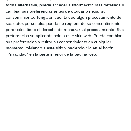
Musical.
forma alternativa, puede acceder a información más detallada y
cambiar sus preferencias antes de otorgar o negar su
Un evento que se llevará a cabo en el local social de Los
consentimiento.
Tenga en cuenta que algún procesamiento de
Rosales tras la colaboración de la asociación de vecinos
sus datos personales puede no requerir de su consentimiento,
de dicha barriada. A partir de las 13:00 horas, los
pero usted tiene el derecho de rechazar tal procesamiento. Sus
asistentes podrán degustar diferentes platos, así como las
preferencias se aplicarán solo a este sitio web. Puede cambiar
sus preferencias o retirar su consentimiento en cualquier
mejoras coplas de
carnaval
.
momento volviendo a este sitio y haciendo clic en el botón
"Privacidad" en la parte inferior de la página web.
Las personas que deseen asistir aún están a tiempo y
podrán adquirir la entrada poniéndose en contacto con la
comparsa a través de las redes sociales.
La
antología gaditana ‘Pa Piratas Nosotros’
está
compuesta por Sergio, Pacoli, Zubiela y Carli. Personajes
gaditanos muy reconocidos en el mundo carnavalero y que
llevan muchísimos años sobre las tablas del Gran Teatro
Falla. Carli y Zubiela han ido juntos de la mano por un
sinfín de comparsas y han estado bajo las órdenes de
autores de la talla del malogrado Juan Carlos Aragón o