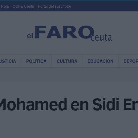
 Roja
COPE Ceuta
Portal del suscriptor
USTICIA
POLÍTICA
CULTURA
EDUCACIÓN
DEPO
 Mohamed en Sidi E