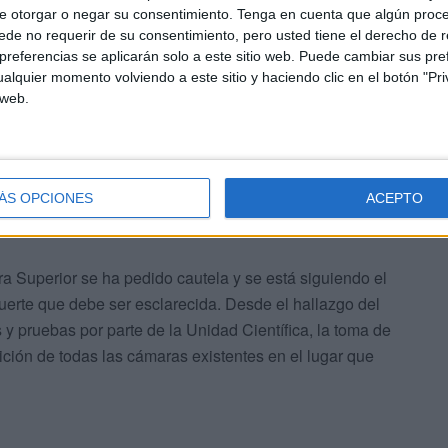
e otorgar o negar su consentimiento.
Tenga en cuenta que algún proc
zgado y se ponen en conocimiento de la Policía Nacional
de no requerir de su consentimiento, pero usted tiene el derecho de r
 el esclarecimiento de este asunto.
referencias se aplicarán solo a este sitio web. Puede cambiar sus pref
alquier momento volviendo a este sitio y haciendo clic en el botón "Pri
 web.
ÁS OPCIONES
ACEPTO
 la cautela
a Superior se ha pedido cautela y se está siguiendo el
uerte que debe ser esclarecida. Desde el hallazgo del
s y pruebas por parte de la Unidad Científica, la toma de
tición de todas las cámaras existentes en el lugar que