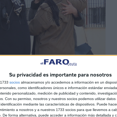
Su privacidad es importante para nosotros
decretado el secreto de sumario para proteger
las
s 1733
socios
almacenamos y/o accedemos a información en un disposit
cional
, cuyos agentes tras el examen del escenario en
sonales, como identificadores únicos e información estándar enviada 
cular ya determinaron que se trataba de una muerte no
ntenido personalizado, medición de publicidad y contenido, investigaci
os.
Con su permiso, nosotros y nuestros socios podemos utilizar datos 
identificación mediante las características de dispositivos. Puede hacer
ntimiento a nosotros y a nuestros 1733 socios para que llevemos a ca
cerse públicos de ninguna manera porque ponen en
. De forma alternativa, puede acceder a información más detallada y 