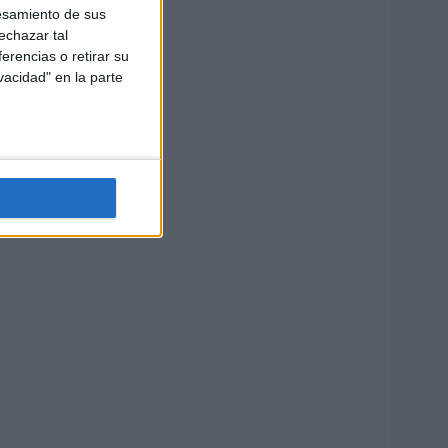
esamiento de sus
echazar tal
erencias o retirar su
vacidad" en la parte