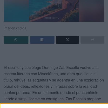
Imagen cedida
El escritor y sociólogo Domingo Zas Escotto vuelve a la
escena literaria con Miscelánea, una obra que, fiel a su
título, rehúye las etiquetas y se adentra en una exploración
plural de ideas, reflexiones y miradas sobre la realidad
contemporánea. En un momento donde el pensamiento
tiende a simplificarse en consignas, Zas Escotto propone
justo lo contrario: complejidad, matices y profundidad.