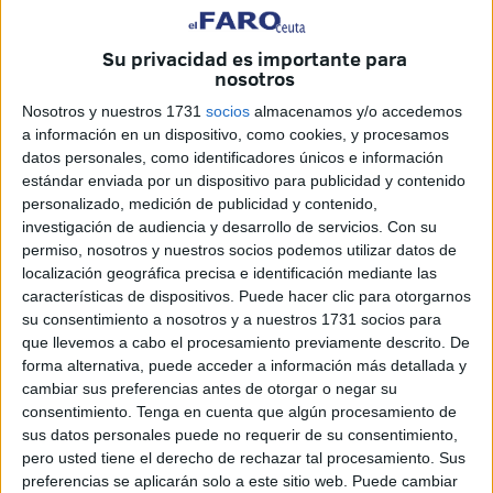
No es casual que el autor, con formación en sociología,
Su privacidad es importante para
ciencias políticas y una trayectoria académica consolidada
nosotros
—llegando a ser el primer maestro de sociología en la
Nosotros y nuestros 1731
socios
almacenamos y/o accedemos
UNED de Ceuta—, plantee un libro que se mueve entre
a información en un dispositivo, como cookies, y procesamos
disciplinas. Su obra anterior ya evidenciaba ese interés
datos personales, como identificadores únicos e información
por comprender las estructuras sociales, como ocurre en
estándar enviada por un dispositivo para publicidad y contenido
su estudio sobre el clero español contemporáneo, donde
personalizado, medición de publicidad y contenido,
investigación de audiencia y desarrollo de servicios.
Con su
analizaba la evolución institucional y cultural de la Iglesia
permiso, nosotros y nuestros socios podemos utilizar datos de
en España. En Miscelánea, sin embargo, da un paso más:
localización geográfica precisa e identificación mediante las
abandona el corsé académico para abrazar una escritura
características de dispositivos. Puede hacer clic para otorgarnos
más libre, más ensayística, incluso más literaria.
su consentimiento a nosotros y a nuestros 1731 socios para
que llevemos a cabo el procesamiento previamente descrito. De
forma alternativa, puede acceder a información más detallada y
Un mosaico de ideas
cambiar sus preferencias antes de otorgar o negar su
consentimiento.
Tenga en cuenta que algún procesamiento de
Miscelánea no es un libro al uso. No hay una línea
sus datos personales puede no requerir de su consentimiento,
argumental única ni una tesis cerrada. Lo que el lector
pero usted tiene el derecho de rechazar tal procesamiento. Sus
preferencias se aplicarán solo a este sitio web. Puede cambiar
encuentra es un mosaico: fragmentos de pensamiento que