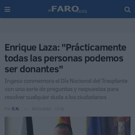
Enrique Laza: "Prácticamente
todas las personas podemos
ser donantes"
Ingesa conmemora el Día Nacional del Trasplante
con una serie de preguntas y respuestas para
resolver cualquier duda a los ciudadanos
Por
D.N.
30/03/2022 - 12:30