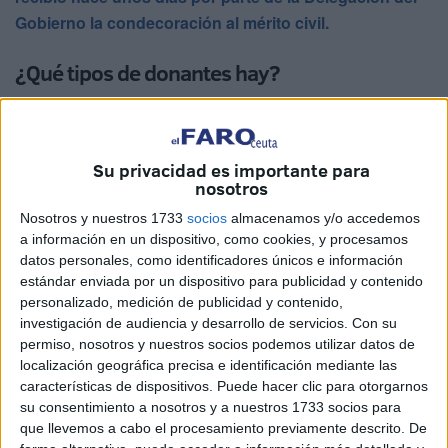
Gobierno la condecoración al mérito civil.
¿Qué tipos de donantes hay?
Existen dos tipos de donantes, según la procedencia del
órgano o tejido: los donantes vivos y los donantes
fallecidos.
Su privacidad es importante para
nosotros
Los donantes vivos realizan la donación en vida, sin que
Nosotros y nuestros 1733
socios
almacenamos y/o accedemos
eso suponga un riesgo añadido para su salud. Sólo se
a información en un dispositivo, como cookies, y procesamos
puede ceder en vida un riñón completo o bien partes del
datos personales, como identificadores únicos e información
estándar enviada por un dispositivo para publicidad y contenido
hígado, del pulmón o del páncreas. También se pueden
personalizado, medición de publicidad y contenido,
donar tejidos en vida, como precursores de las células de
investigación de audiencia y desarrollo de servicios.
Con su
la sangre (con la donación de sangre periférica, médula
permiso, nosotros y nuestros socios podemos utilizar datos de
ósea y cordón umbilical), tejido óseo, membrana amniótica
localización geográfica precisa e identificación mediante las
características de dispositivos. Puede hacer clic para otorgarnos
y piel.
su consentimiento a nosotros y a nuestros 1733 socios para
que llevemos a cabo el procesamiento previamente descrito. De
Los donantes fallecidos son las personas que donan sus