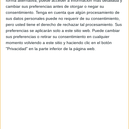
forma alternativa, puede acceder a información más detallada y
órganos y tejidos tras su fallecimiento, que se puede
cambiar sus preferencias antes de otorgar o negar su
producir por el cese de la actividad del encéfalo (el cerebro
consentimiento.
Tenga en cuenta que algún procesamiento de
y el tronco cerebral, situación conocida como muerte
sus datos personales puede no requerir de su consentimiento,
pero usted tiene el derecho de rechazar tal procesamiento. Sus
encefálica) o bien por el cese irreversible de la actividad
preferencias se aplicarán solo a este sitio web. Puede cambiar
del corazón (donantes en parada cardiaca).
sus preferencias o retirar su consentimiento en cualquier
momento volviendo a este sitio y haciendo clic en el botón
En España, la mayoría de los donantes corresponden a
"Privacidad" en la parte inferior de la página web.
personas que fallecen por muerte encefálica
(generalmente a causa de hemorragias cerebrales
catastróficas) aunque en los últimos años está
aumentando notablemente el número de donantes en
parada cardiaca (Donación en Asistolia).
¿Quién puede ser donante?
Prácticamente todos podemos ser donantes,
independientemente de nuestra edad, de las
enfermedades que hayamos padecido y de los