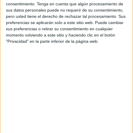
consentimiento.
Tenga en cuenta que algún procesamiento de
El juicio se celebró en ausencia del acusado, a pesar de
sus datos personales puede no requerir de su consentimiento,
que estuvo citado en forma, y el
Ministerio Fiscal
le pidió
pero usted tiene el derecho de rechazar tal procesamiento. Sus
la condena de 2 años de prisión, así como multas de
preferencias se aplicarán solo a este sitio web. Puede cambiar
15.000 euros y 840 euros por responsabilidad civil.
sus preferencias o retirar su consentimiento en cualquier
momento volviendo a este sitio y haciendo clic en el botón
Los testigos señalaron que el acusado con ánimo de
"Privacidad" en la parte inferior de la página web.
obtener un beneficio ilícito, el día 3 de enero de 2022 se
puso en contacto a través de la página de Internet Linkedin
con la víctima, quien a través de dicha página ofrecía su
servicios como
entrenador de fútbol.
El acusado le propuso entrenar a un equipo del fútbol ruso
y le remitió a través de un correo electrónico un precontrato
simulado entre él, como representante de la empresa
Pluralia del Sur, y la víctima como entrenador contratado.
En dicho acuerdo se establecía como condición laboral un
salario de 6.000 euros
, el derecho a un apartamento