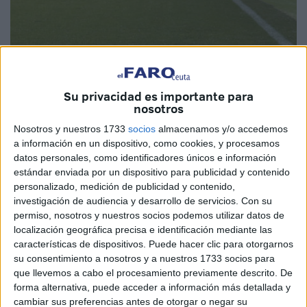
Su privacidad es importante para
nosotros
Nosotros y nuestros 1733
socios
almacenamos y/o accedemos
a información en un dispositivo, como cookies, y procesamos
datos personales, como identificadores únicos e información
estándar enviada por un dispositivo para publicidad y contenido
EFE
personalizado, medición de publicidad y contenido,
investigación de audiencia y desarrollo de servicios.
Con su
permiso, nosotros y nuestros socios podemos utilizar datos de
localización geográfica precisa e identificación mediante las
características de dispositivos. Puede hacer clic para otorgarnos
El titular del
Juzgado de lo Penal número 2
de Ceuta
su consentimiento a nosotros y a nuestros 1733 socios para
dejó visto para sentencia un juicio en el que se le acusa a
que llevemos a cabo el procesamiento previamente descrito. De
forma alternativa, puede acceder a información más detallada y
J.A.C.R. de un
delito de estafa.
cambiar sus preferencias antes de otorgar o negar su