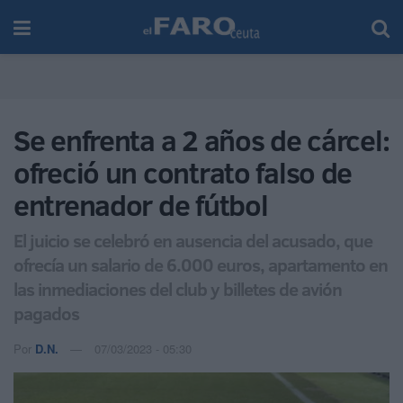
Se enfrenta a 2 años de cárcel:
ofreció un contrato falso de
entrenador de fútbol
El juicio se celebró en ausencia del acusado, que
ofrecía un salario de 6.000 euros, apartamento en
las inmediaciones del club y billetes de avión
pagados
Por
D.N.
07/03/2023 - 05:30