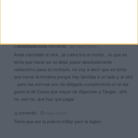
pasteles.
Robin
comentó:
hace 2 años
Quien dice la verdad aunque la policía militar aveces me
decepcionan
Caballitadeceuta
comentó:
hace 2 años
Anda cambiate el nick...la cabra tira al monte....lo que se
tenía que hacer es no dejar pasar absolutamente
nadacómo pasa al contrario, no voy a decir que se tenía
que cerrar la frontera porque hay familias a un lado y al otro
...pero las normas son de obligado cumplimiento si no les
gusta la de Ceuta que vayan de Algeciras a Tánger...ahh
no, eso no, que hay que pagar
Jj
comentó:
hace 2 años
Tenía que ser la policía militar pero la legion