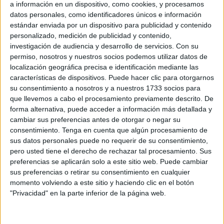
quitaron hasta dos bragas mías"
a información en un dispositivo, como cookies, y procesamos
datos personales, como identificadores únicos e información
estándar enviada por un dispositivo para publicidad y contenido
Este martes A.K. declaró por videoconferencia para
personalizado, medición de publicidad y contenido,
defender su inocencia. Dijo que los dulces que portaba
investigación de audiencia y desarrollo de servicios.
Con su
eran sin azúcar y que son los únicos que podía comer
permiso, nosotros y nuestros socios podemos utilizar datos de
porque estaba recién operada.
localización geográfica precisa e identificación mediante las
características de dispositivos. Puede hacer clic para otorgarnos
Narró que cuando el agente le indicó que debía arrojarlos
su consentimiento a nosotros y a nuestros 1733 socios para
que llevemos a cabo el procesamiento previamente descrito. De
al contenedor ella se negó, lo que derivó en su arresto.
forma alternativa, puede acceder a información más detallada y
Aquí es donde chocan las versiones. La acusada
cambiar sus preferencias antes de otorgar o negar su
manifiesta que le agredieron y que ella solo dijo que si no
consentimiento.
Tenga en cuenta que algún procesamiento de
podía entrar en Ceuta con esos productos
prefería volver
sus datos personales puede no requerir de su consentimiento,
a Marruecos
para no perder el dinero, algo que se le
pero usted tiene el derecho de rechazar tal procesamiento. Sus
preferencias se aplicarán solo a este sitio web. Puede cambiar
impidió hacer.
sus preferencias o retirar su consentimiento en cualquier
momento volviendo a este sitio y haciendo clic en el botón
“No puedo agarrar ni agredir a nadie, estoy mala, no tengo
"Privacidad" en la parte inferior de la página web.
fuerza”, se defendió. Indicó que solo llevaba unas dulces
sin azúcar y que la ropa y zapatos deportivos eran en su