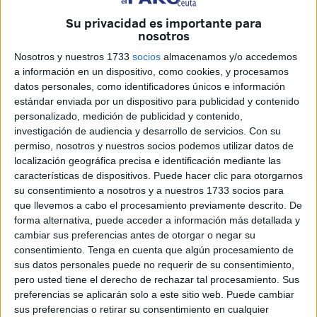
Su privacidad es importante para
nosotros
Nosotros y nuestros 1733
socios
almacenamos y/o accedemos
Imágaenes: FaroTV
a información en un dispositivo, como cookies, y procesamos
datos personales, como identificadores únicos e información
estándar enviada por un dispositivo para publicidad y contenido
personalizado, medición de publicidad y contenido,
investigación de audiencia y desarrollo de servicios.
Con su
El próximo encuentro dentro de
LaLiga Hypermotion
para
permiso, nosotros y nuestros socios podemos utilizar datos de
la
AD Ceuta FC
será este próximo domingo,
21 de
localización geográfica precisa e identificación mediante las
diciembre
, cuando se verá las caras con la
Real
características de dispositivos. Puede hacer clic para otorgarnos
su consentimiento a nosotros y a nuestros 1733 socios para
Sociedad B
fuera de casa.
que llevemos a cabo el procesamiento previamente descrito. De
forma alternativa, puede acceder a información más detallada y
FaroTV
ha salido a la calle para preguntar a los ceutíes
cambiar sus preferencias antes de otorgar o negar su
cómo piensan que los jugadores del Ceuta cerrarán el
consentimiento.
Tenga en cuenta que algún procesamiento de
marcador en el partido de este domingo a las
16:15 horas
.
sus datos personales puede no requerir de su consentimiento,
pero usted tiene el derecho de rechazar tal procesamiento. Sus
preferencias se aplicarán solo a este sitio web. Puede cambiar
sus preferencias o retirar su consentimiento en cualquier