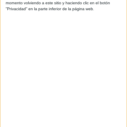
momento volviendo a este sitio y haciendo clic en el botón
"Privacidad" en la parte inferior de la página web.
Tags:
AD Ceuta
Estadio Alfonso Murube
Fútbol
Related
Posts
Álex Camacho, un avión que aterrizó en
Ceuta y ya despega por la banda
HACE 19 HORAS
Exigen al Gobierno que la final de la Copa
Mundial de fútbol 2030 sea en España,