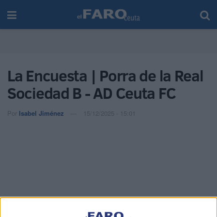
La Encuesta | Porra de la Real
Sociedad B - AD Ceuta FC
Por
Isabel Jiménez
15/12/2025 - 15:01