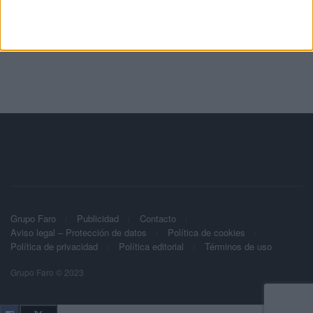
Grupo Faro
Publicidad
Contacto
Aviso legal – Protección de datos
Política de cookies
Política de privacidad
Política editorial
Términos de uso
Grupo Faro © 2023