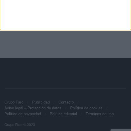
Grupo Faro
Publicidad
Contacto
Aviso legal – Protección de datos
Política de cookies
Política de privacidad
Política editorial
Términos de uso
Grupo Faro © 2023