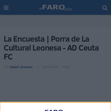
La Encuesta | Porra de La
Cultural Leonesa - AD Ceuta
FC
Por
Isabel Jiménez
20/10/2025 - 14:05