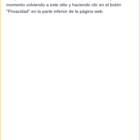
momento volviendo a este sitio y haciendo clic en el botón
"Privacidad" en la parte inferior de la página web.
Tags:
AD Ceuta
Fútbol
La Encuesta
Related
Posts
La AD Ceuta conquista el XII Trofeo de
Feria (2-1)
HACE 4 HORAS