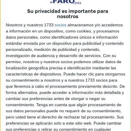
Su privacidad es importante para
nosotros
Nosotros y nuestros 1733
socios
almacenamos y/o accedemos
a información en un dispositivo, como cookies, y procesamos
datos personales, como identificadores únicos e información
Imágenes: FaroTV
estándar enviada por un dispositivo para publicidad y contenido
personalizado, medición de publicidad y contenido,
investigación de audiencia y desarrollo de servicios.
Con su
permiso, nosotros y nuestros socios podemos utilizar datos de
La
AD Ceuta
se enfrenta al
Cultural Leonesa
este
localización geográfica precisa e identificación mediante las
características de dispositivos. Puede hacer clic para otorgarnos
sábado las 14:00 horas fuera de casa. Un equipo de
su consentimiento a nosotros y a nuestros 1733 socios para
FaroTV
ha salido a preguntar a
la afición
cómo piensa
que llevemos a cabo el procesamiento previamente descrito. De
que cerrará el marcador del partido.
forma alternativa, puede acceder a información más detallada y
cambiar sus preferencias antes de otorgar o negar su
La próxima jornada el equipo caballa
viajará a León
para
consentimiento.
Tenga en cuenta que algún procesamiento de
enfrentarse al Cultural Leonesa... y entonces ya se verá
sus datos personales puede no requerir de su consentimiento,
quién gana la porra.
pero usted tiene el derecho de rechazar tal procesamiento. Sus
preferencias se aplicarán solo a este sitio web. Puede cambiar
sus preferencias o retirar su consentimiento en cualquier