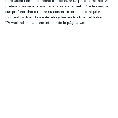
pero usted tiene el derecho de rechazar tal procesamiento. Sus
este domingo a las 18.30 horas.
preferencias se aplicarán solo a este sitio web. Puede cambiar
sus preferencias o retirar su consentimiento en cualquier
momento volviendo a este sitio y haciendo clic en el botón
"Privacidad" en la parte inferior de la página web.
Tags:
AD Ceuta
Fútbol
La Encuesta
Related
Posts
La AD Ceuta conquista el XII Trofeo de
Feria (2-1)