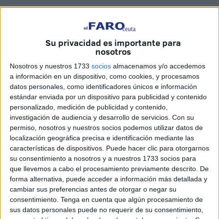
Su privacidad es importante para
nosotros
Nosotros y nuestros 1733
socios
almacenamos y/o accedemos
a información en un dispositivo, como cookies, y procesamos
FaroTV
datos personales, como identificadores únicos e información
estándar enviada por un dispositivo para publicidad y contenido
personalizado, medición de publicidad y contenido,
investigación de audiencia y desarrollo de servicios.
Con su
Tras la
primera victoria de la AD
Ceuta en Segunda
permiso, nosotros y nuestros socios podemos utilizar datos de
División ante la SD Hueca, el conjunto caballa llega
localización geográfica precisa e identificación mediante las
características de dispositivos. Puede hacer clic para otorgarnos
cargado de moral y con la intención de seguir poniendo
su consentimiento a nosotros y a nuestros 1733 socios para
tierra de por medio con los
puestos bajos de la tabla
que llevemos a cabo el procesamiento previamente descrito. De
clasificatoria
. Para ello tendrá que
doblegar al Castellón
.
forma alternativa, puede acceder a información más detallada y
cambiar sus preferencias antes de otorgar o negar su
FaroTV ha salido a la calle para preguntar a los ceutíes
consentimiento.
Tenga en cuenta que algún procesamiento de
cómo piensan que cerrará el marcador en el partido de
sus datos personales puede no requerir de su consentimiento,