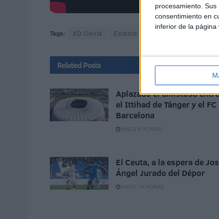
procesamiento. Sus p
consentimiento en cu
inferior de la página
Tags:
AD Ceuta
Estadio Alfonso Murube
Fútbol
Related
Posts
M
Aplazado el amistoso entr
el Ittihad de Tánger y el FC
Barcelona
HACE 8 HORAS
El Ceuta, a la espera de Jo
Ángel Jurado del Dépor
HACE 14 HORAS