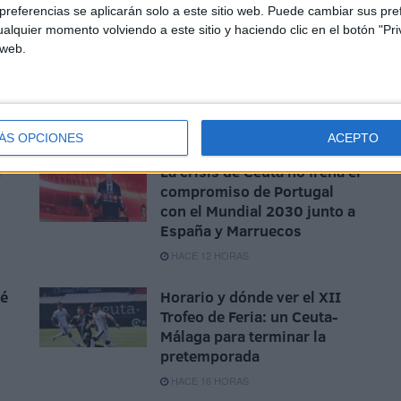
referencias se aplicarán solo a este sitio web. Puede cambiar sus pref
alquier momento volviendo a este sitio y haciendo clic en el botón "Pri
 web.
La Encuesta
ÁS OPCIONES
ACEPTO
e
La crisis de Ceuta no frena el
compromiso de Portugal
con el Mundial 2030 junto a
España y Marruecos
HACE 12 HORAS
sé
Horario y dónde ver el XII
Trofeo de Feria: un Ceuta-
Málaga para terminar la
pretemporada
HACE 16 HORAS