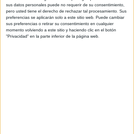
sus datos personales puede no requerir de su consentimiento,
pero usted tiene el derecho de rechazar tal procesamiento. Sus
preferencias se aplicarán solo a este sitio web. Puede cambiar
sus preferencias o retirar su consentimiento en cualquier
momento volviendo a este sitio y haciendo clic en el botón
"Privacidad" en la parte inferior de la página web.
Tags:
AD Ceuta
Fútbol
La Encuesta
Related
Posts
El 'Murube' se pone a punto: todas las
obras previstas, al detalle
HACE 8 HORAS