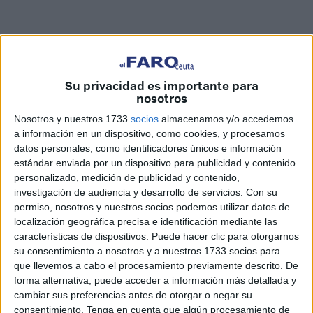
Su privacidad es importante para
Imágenes: FaroTV
nosotros
Nosotros y nuestros 1733
socios
almacenamos y/o accedemos
a información en un dispositivo, como cookies, y procesamos
datos personales, como identificadores únicos e información
El recibimiento hostil que tuvo la
AD Ceuta
a su llegada al
estándar enviada por un dispositivo para publicidad y contenido
estadio del
Murcia
es uno de los temas de debate este
personalizado, medición de publicidad y contenido,
investigación de audiencia y desarrollo de servicios.
Con su
lunes en la ciudad autónoma.
FaroTV
ha salido a la calle a
permiso, nosotros y nuestros socios podemos utilizar datos de
preguntar
a los ceutíes qué opinan sobre la 'bienvenida'
localización geográfica precisa e identificación mediante las
al equipo caballa.
características de dispositivos. Puede hacer clic para otorgarnos
su consentimiento a nosotros y a nuestros 1733 socios para
Los jugadores del Ceuta
soportaron insultos y
que llevemos a cabo el procesamiento previamente descrito. De
lanzamiento de objetos
; mientras que los aficionados
forma alternativa, puede acceder a información más detallada y
cambiar sus preferencias antes de otorgar o negar su
ceutíes tuvieron que esquivar incluso botellas.
consentimiento.
Tenga en cuenta que algún procesamiento de