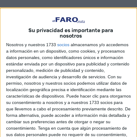
Su privacidad es importante para
nosotros
Nosotros y nuestros 1733
socios
almacenamos y/o accedemos
a información en un dispositivo, como cookies, y procesamos
datos personales, como identificadores únicos e información
estándar enviada por un dispositivo para publicidad y contenido
FaroTV
personalizado, medición de publicidad y contenido,
investigación de audiencia y desarrollo de servicios.
Con su
permiso, nosotros y nuestros socios podemos utilizar datos de
localización geográfica precisa e identificación mediante las
características de dispositivos. Puede hacer clic para otorgarnos
Ocurrió pasadas las cinco de la madrugada del domingo,
su consentimiento a nosotros y a nuestros 1733 socios para
pero no ha sido la primera vez. Y es que sin que
que llevemos a cabo el procesamiento previamente descrito. De
Bomberos
hubiera sido informado ni
Policía Local
forma alternativa, puede acceder a información más detallada y
actuara, se lanzaron fuegos artificiales el el área próxima
cambiar sus preferencias antes de otorgar o negar su
consentimiento.
Tenga en cuenta que algún procesamiento de
al
helipuerto
de Ceuta, en lo que se presumen era el
sus datos personales puede no requerir de su consentimiento,