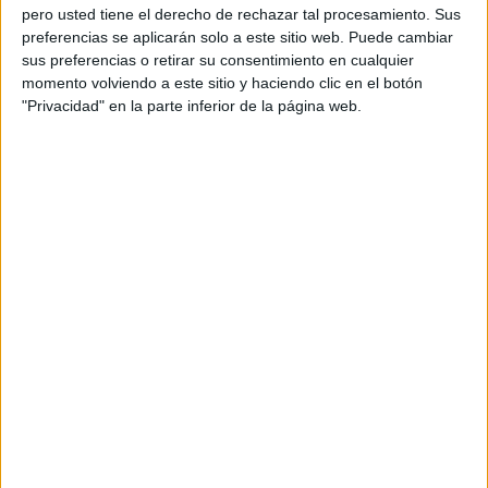
broche final a una boda.
pero usted tiene el derecho de rechazar tal procesamiento. Sus
preferencias se aplicarán solo a este sitio web. Puede cambiar
Ante este y otros incidentes similares que han ocurrido en
sus preferencias o retirar su consentimiento en cualquier
la ciudad, la cámara y el micrófono de
FaroTV
han salido a
momento volviendo a este sitio y haciendo clic en el botón
la calle para preguntarle a los
vecinos
de la ciudad qué
"Privacidad" en la parte inferior de la página web.
opinan de que algunas personas lancen fuegos artificiales
sin la debida autorización.
Bomberos
Helipuerto
La Encuesta