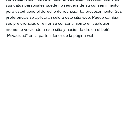
Para conocer qué se encontraban haciendo los
vecinos
sus datos personales puede no requerir de su consentimiento,
pero usted tiene el derecho de rechazar tal procesamiento. Sus
de Ceuta ese mismo día en 1975,
FaroTV
ha salido a la
preferencias se aplicarán solo a este sitio web. Puede cambiar
calle y esto es lo que nos han comentado.
sus preferencias o retirar su consentimiento en cualquier
momento volviendo a este sitio y haciendo clic en el botón
"Privacidad" en la parte inferior de la página web.
Tags:
Historia
La Encuesta
Vecinos
Related
Posts