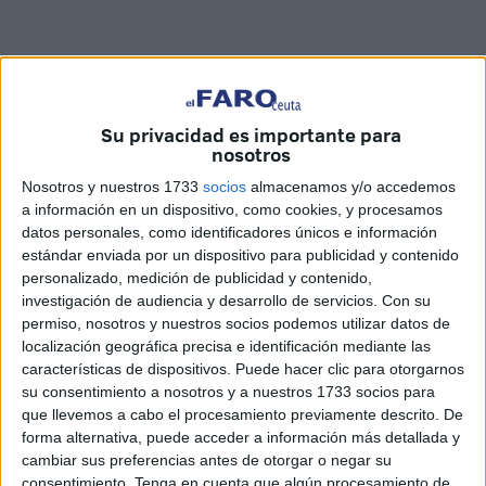
Su privacidad es importante para
nosotros
Nosotros y nuestros 1733
socios
almacenamos y/o accedemos
a información en un dispositivo, como cookies, y procesamos
datos personales, como identificadores únicos e información
FaroTV
estándar enviada por un dispositivo para publicidad y contenido
personalizado, medición de publicidad y contenido,
investigación de audiencia y desarrollo de servicios.
Con su
permiso, nosotros y nuestros socios podemos utilizar datos de
El 20 de noviembre es un día marcado en la
historia
de
localización geográfica precisa e identificación mediante las
características de dispositivos. Puede hacer clic para otorgarnos
España y también para Ceuta, y es que esa jornada de
su consentimiento a nosotros y a nuestros 1733 socios para
1975 fallecía
Francisco Franco Bahamonde
, el dictador
que llevemos a cabo el procesamiento previamente descrito. De
que estuvo dirigiendo el país como caudillo desde el 1 de
forma alternativa, puede acceder a información más detallada y
octubre de 1936.
cambiar sus preferencias antes de otorgar o negar su
consentimiento.
Tenga en cuenta que algún procesamiento de