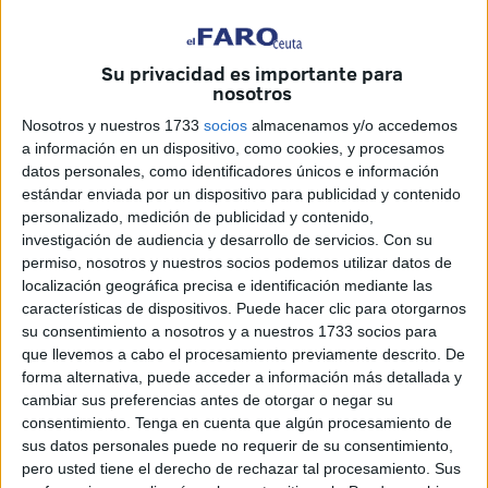
Su privacidad es importante para
nosotros
Nosotros y nuestros 1733
socios
almacenamos y/o accedemos
a información en un dispositivo, como cookies, y procesamos
datos personales, como identificadores únicos e información
estándar enviada por un dispositivo para publicidad y contenido
personalizado, medición de publicidad y contenido,
investigación de audiencia y desarrollo de servicios.
Con su
permiso, nosotros y nuestros socios podemos utilizar datos de
localización geográfica precisa e identificación mediante las
características de dispositivos. Puede hacer clic para otorgarnos
Faro TV
su consentimiento a nosotros y a nuestros 1733 socios para
que llevemos a cabo el procesamiento previamente descrito. De
forma alternativa, puede acceder a información más detallada y
cambiar sus preferencias antes de otorgar o negar su
La victoria de la Selección
Femenina
de
Fútbol
sigue
consentimiento.
Tenga en cuenta que algún procesamiento de
marcando la actualidad diaria. Las campeonas del mundo
sus datos personales puede no requerir de su consentimiento,
pero usted tiene el derecho de rechazar tal procesamiento. Sus
estuvieron cerca de disputar un encuentro en Ceuta en