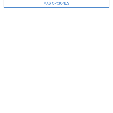
HACE 2 DÍAS
MÁS OPCIONES
El Ceuta, a la espera de José Ángel
Jurado del Dépor
HACE 2 DÍAS
Horario y dónde ver el XII Trofeo de
Feria: un Ceuta-Málaga para terminar la
pretemporada
HACE 2 DÍAS