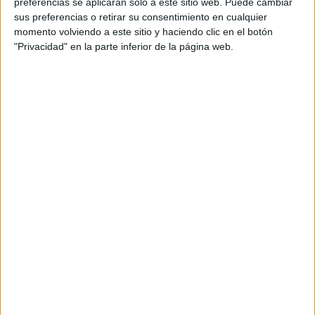
preferencias se aplicarán solo a este sitio web. Puede cambiar
septiembre, sin embargo, la UEFA y su rival, la selección
sus preferencias o retirar su consentimiento en cualquier
Suiza, bloquearon esta opción.
momento volviendo a este sitio y haciendo clic en el botón
"Privacidad" en la parte inferior de la página web.
Faro TV
ha salido a la calle a preguntar a los vecinos de
Ceuta si les habría gustado que el combinado nacional
femenino hubiese disputado un encuentro en la ciudad.
Tags:
Fútbol
La Encuesta
mujeres