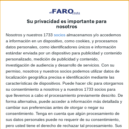
Su privacidad es importante para
nosotros
Nosotros y nuestros 1733
socios
almacenamos y/o accedemos
Imágenes: FaroTV
a información en un dispositivo, como cookies, y procesamos
datos personales, como identificadores únicos e información
estándar enviada por un dispositivo para publicidad y contenido
personalizado, medición de publicidad y contenido,
investigación de audiencia y desarrollo de servicios.
Con su
Este sábado será el día de la Patrona de Ceuta:
la Virgen
permiso, nosotros y nuestros socios podemos utilizar datos de
de África
. Una festividad marcada por la devoción de los
localización geográfica precisa e identificación mediante las
ceutíes a la figura de Nuestra Señora de África, que
características de dispositivos. Puede hacer clic para otorgarnos
volverá a inundar las calles de nuestra ciudad como es
su consentimiento a nosotros y a nuestros 1733 socios para
que llevemos a cabo el procesamiento previamente descrito. De
tradición. Sin embargo, muchos vecinos de nuestra ciudad
forma alternativa, puede acceder a información más detallada y
no han querido esperar a que llegue el momento de su
cambiar sus preferencias antes de otorgar o negar su
procesión y han felicitado a todas las que llevan su
consentimiento.
Tenga en cuenta que algún procesamiento de
nombre.
sus datos personales puede no requerir de su consentimiento,
pero usted tiene el derecho de rechazar tal procesamiento. Sus