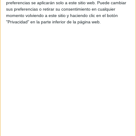
FaroTV
ha salido a la calle a recopilar los mensajes de
preferencias se aplicarán solo a este sitio web. Puede cambiar
felicitación de los ceutíes por el
día de la Patrona.
sus preferencias o retirar su consentimiento en cualquier
momento volviendo a este sitio y haciendo clic en el botón
"Privacidad" en la parte inferior de la página web.
Tags:
Feria
La Encuesta
Virgen de África
Related
Posts
La Hermandad de África agradece el